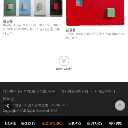
김강용
Reality +Image 2111- 1901 1893 1892 1900 18
88 1890 1891 1889, 2021, 자료제공 ⓒ스튜
김강용
디오끼
Reality+Image 2203-2093, 55x82cm, Mixed me
dia, 2022
more works
대한민국 1등 작가DB 사이트, 뮤움
개인정보처리방침
서비스약관
PC버전
대표: 박창원 l 사업자등록번호
105-20-79611
Copyright ⓒ All Rights Reserved. 뮤움
HOME
ARTISTS
ARTWORKS
SHOWS
HISTORY
게재방법