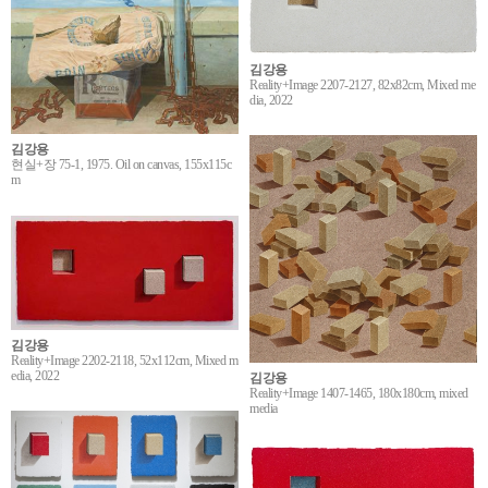
김강용
Reality+Image 2207-2127, 82x82cm, Mixed me
dia, 2022
김강용
현실+장 75-1, 1975. Oil on canvas, 155x115c
m
김강용
Reality+Image 2202-2118, 52x112cm, Mixed m
edia, 2022
김강용
Reality+Image 1407-1465, 180x180cm, mixed
media