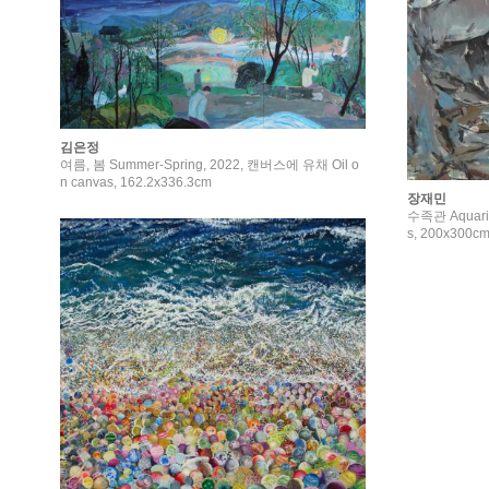
김은정
여름, 봄 Summer-Spring, 2022, 캔버스에 유채 Oil o
n canvas, 162.2x336.3cm
장재민
수족관 Aquari
s, 200x300c