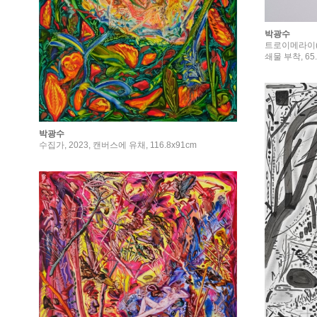
박광수
트로이메라이(Tr
쇄물 부착, 65.
박광수
수집가, 2023, 캔버스에 유채, 116.8x91cm