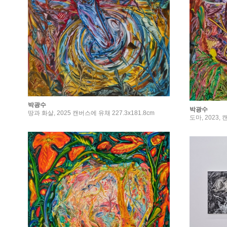
박광수
박광수
땅과 화살, 2025 캔버스에 유채 227.3x181.8cm
도마, 2023, 