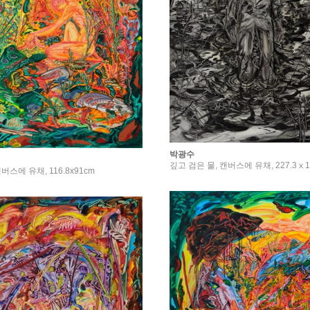
박광수
깊고 검은 물, 캔버스에 유채, 227.3ⅹ181
캔버스에 유채, 116.8x91cm