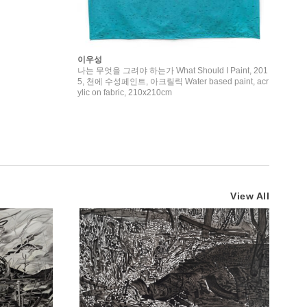
이우성
나는 무엇을 그려야 하는가 What Should I Paint, 201
5, 천에 수성페인트, 아크릴릭 Water based paint, acr
ylic on fabric, 210x210cm
View All