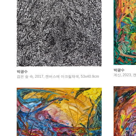
박광수
박광수
계산, 2023, 
검은 숲 속, 2017, 캔버스에 아크릴채색, 53x40.9cm