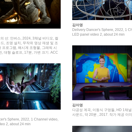
김아영
Delivery Dancer's Sphere, 2022, 1 C
LED panel video 2, about 24 min
 선: 인버스, 2024, 3채널 비디오, 컬
운드, 조명 설치, 무작위 영상 재생 및 조
 프로그램, 해시계 조형물, 그래픽 시
, 대형 슬로프, 17분, 가변 크기. ACC
김아영
다공성 계곡, 이동식 구멍들, HD 1채널
사운드, 약 20분 , 2017. 작가 제공 이
er's Sphere, 2022, 1 Channel video,
deo 2, about 24 min