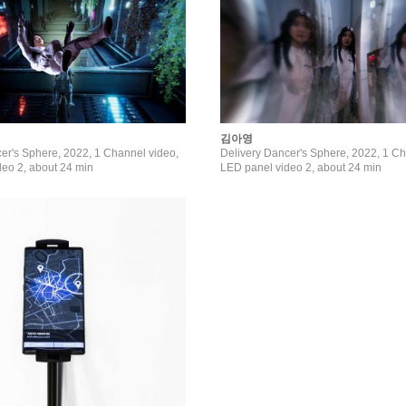
김아영
er's Sphere, 2022, 1 Channel video,
Delivery Dancer's Sphere, 2022, 1 Ch
eo 2, about 24 min
LED panel video 2, about 24 min