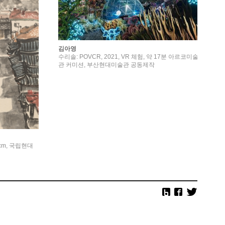
김아영
수리솔: POVCR, 2021, VR 체험, 약 17분 아르코미술
관 커미션, 부산현대미술관 공동제작
.8cm, 국립현대