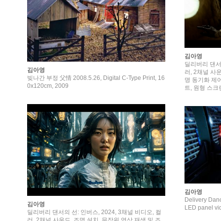
김아영
딜리버리 댄서의
김아영
러, 2채널 사
빚나간 부정 父情 2008.5.26, Digital C-Type Print, 16
명 동기화 제어
0x120cm, 2009
트, 원형 스크린
제작 지원
김아영
Delivery Danc
김아영
LED panel vi
딜리버리 댄서의 선: 인버스, 2024, 3채널 비디오, 컬
러, 2채널 사운드, 조명 설치, 무작위 영상 재생 및 조