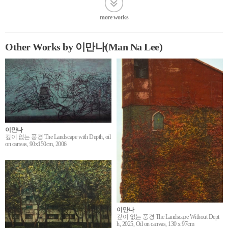
more works
Other Works by 이만나(Man Na Lee)
이만나
깊이 없는 풍경 The Landscape with Depth, oil
on canvas, 90x150cm, 2006
이만나
깊이 없는 풍경 The Landscape Without Dept
h, 2025, Oil on canvas, 130 x 97cm