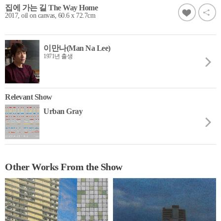
집에 가는 길 The Way Home
2017, oil on canvas, 60.6 x 72.7cm
이만나(Man Na Lee)
1971년 출생
Relevant Show
Urban Gray
Other Works From the Show