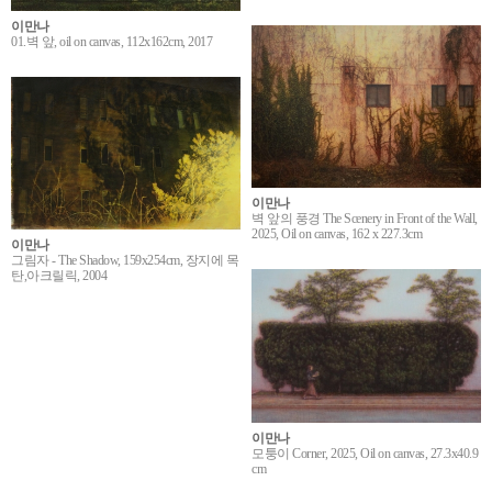
이만나
01.벽 앞, oil on canvas, 112x162cm, 2017
이만나
벽 앞의 풍경 The Scenery in Front of the Wall,
2025, Oil on canvas, 162 x 227.3cm
이만나
그림자 - The Shadow, 159x254cm, 장지에 목
탄,아크릴릭, 2004
이만나
모퉁이 Corner, 2025, Oil on canvas, 27.3x40.9
cm