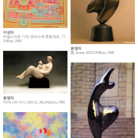
이성자
비밀스러운 기억, 캔버스에 혼합재료., 72
X60cm, 1969
윤영자
愛, bronze, 60X25X80cm, 1988
윤영자
어머니와 아기, 대리석, 36x24x62cm, 1990