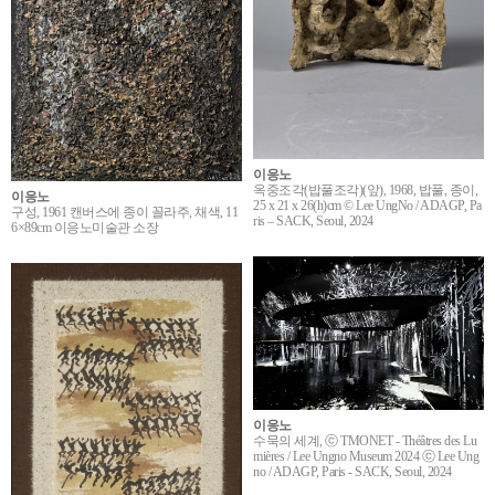
이응노
옥중조각(밥풀조각)(앞), 1968, 밥풀, 종이,
이응노
25 x 21 x 26(h)cm © Lee UngNo / ADAGP, Pa
구성, 1961 캔버스에 종이 꼴라주, 채색, 11
ris – SACK, Seoul, 2024
6×89cm 이응노미술관 소장
이응노
수묵의 세계, ⓒ TMONET - Théâtres des Lu
mières / Lee Ungno Museum 2024 ⓒ Lee Ung
no / ADAGP, Paris - SACK, Seoul, 2024