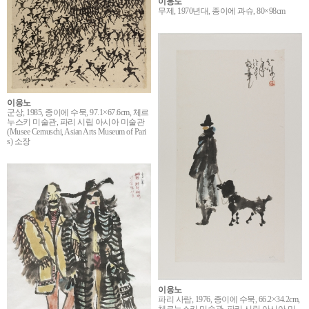
이응노
무제, 1970년대, 종이에 과슈, 80×98cm
이응노
군상, 1985, 종이에 수묵, 97.1×67.6cm, 체르
누스키 미술관, 파리 시립 아시아 미술관
(Musee Cernuschi, Asian Arts Museum of Pari
s) 소장
이응노
파리 사람, 1976, 종이에 수묵, 66.2×34.2cm,
체르누스키 미술관, 파리 시립 아시아 미