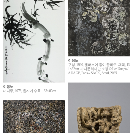
이응노
구성, 1960, 캔버스에 종이 꼴라주, 채색, 13
1×82cm, 가나문화재단 소장 © Lee Ungno /
ADAGP, Paris – SACK, Seoul, 2025
이응노
대나무, 1976, 한지에 수묵, 133×69cm