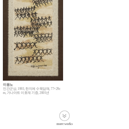
이응노
인간군상, 1993, 한지에 수묵담채, 77×29c
m, 가나아트 이호재 기증, 2001년
more works