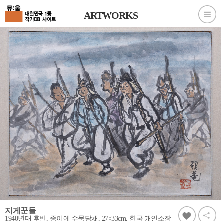
ARTWORKS
지게꾼들
1940년대 후반, 종이에 수묵담채, 27×33cm, 한국 개인소장