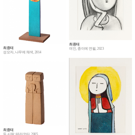
최종태
최종태
여인, 종이에 연필, 2023
성모자, 나무에 채색, 2014
최종태
두 사람, 테라코타, 2005