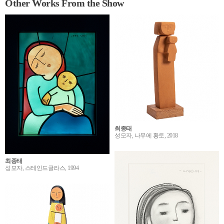
Other Works From the Show
최종태
성모자, 나무에 황토, 2018
최종태
성모자, 스테인드글라스, 1994