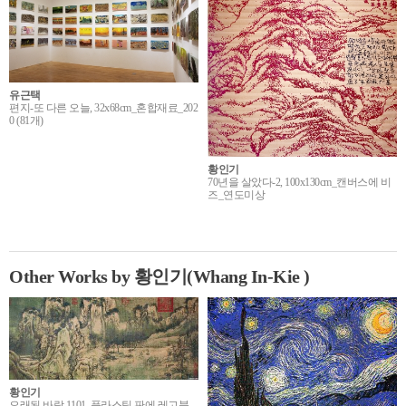
유근택
편지-또 다른 오늘, 32x68cm_혼합재료_202
0 (81개)
황인기
70년을 살았다-2, 100x130cm_캔버스에 비
즈_연도미상
Other Works by 황인기(Whang In-Kie )
황인기
오래된 바람 1101, 플라스틱 판에 레고블