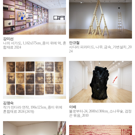
강미선
안규철
나의 서가도, 1,162x375cm_종이 위에 먹, 혼
사다리 피라미드, 나무, 금속_가변설치_20
합재료 2024
24
김명숙
이배
작가 만다라 연작, 196x125cm_종이 위에
불로부터-24, 2600x1300cm_소나무숯, 검정
혼합재료 2024 (24개)
끈 묶음_2010