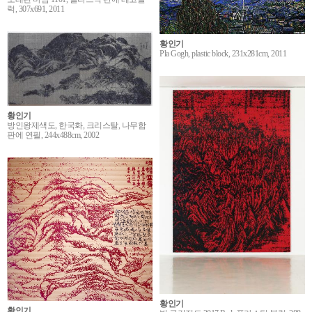
럭, 307x691, 2011
황인기
Pla Gogh, plastic block, 231x281cm, 2011
황인기
방인왕제색도, 한국화, 크리스탈, 나무합
판에 연필, 244x488cm, 2002
황인기
황인기