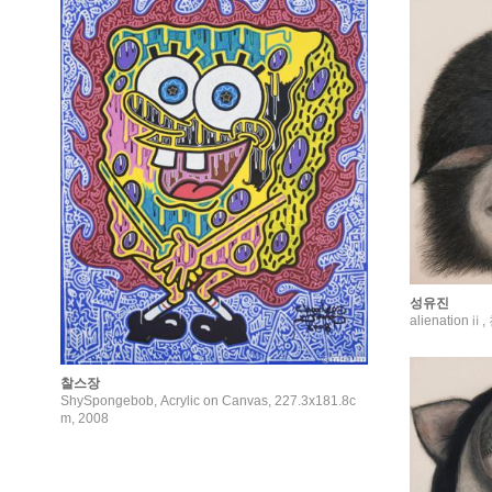
성유진
alienationⅱ
찰스장
ShySpongebob, Acrylic on Canvas, 227.3x181.8c
m, 2008