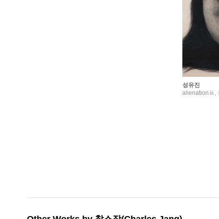
성유진
alienationⅲ