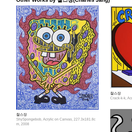
Other Works by 찰스장(Charles Jang)
찰스장
Crack-k-k, A
찰스장
ShySpongebob, Acrylic on Canvas, 227.3x181.8c
m, 2008