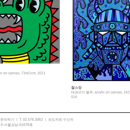
lic on canvas, 73x61cm, 2011
찰스장
태권브이 블루, acrylic on canvas, 162.
016
ㅣ
문의하기
ㅣ T. 02.576.3062 ㅣ
보도자료 수신처
5-서울강남-01676호