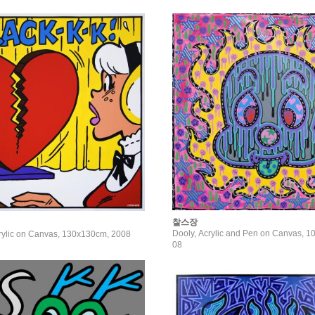
찰스장
Dooly, Acrylic and Pen on Canvas, 
crylic on Canvas, 130x130cm, 2008
08