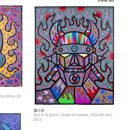
View All
100x100cm, 20
찰스장
로포트 태권브이, Acrylic on canvas, 162x130.3cm,
2012