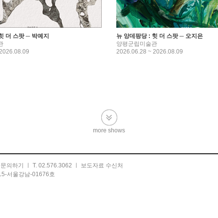
힛 더 스팟 ─ 박예지
뉴 앙데팡당 : 힛 더 스팟 ─ 오지은
관
양평군립미술관
 2026.08.09
2026.06.28 ~ 2026.08.09
more shows
ㅣ
문의하기
ㅣ T. 02.576.3062 ㅣ
보도자료 수신처
5-서울강남-01676호