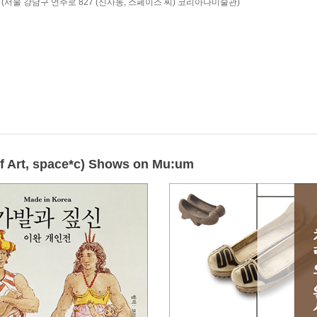
ce*c (서울 강남구 언주로 827 (신사동, 스페이스 씨) 코리아나미술관)
t, space*c) Shows on Mu:um