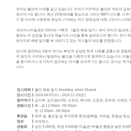
우리는 불안의 시대를 살고 있습니다. 우리가 마주하는 불안은 개인의 감
정서이기도 합니다. 최근 2030세대를 중심으로 나타난 MBTI 신드롬, 사주
기 등 이러한 사회문화 현상의 기저에는 자기 정체성에 대한 고민이나 미래에
코리아나미술관은 2024년 기획전 《불안 해방 일지》에서 우리의 일상에 
험하는 이 감정을 동시대 예술가의 시선을 통해 살펴보고자 합니다. 전시 제
방식으로 해방 일지를 써 내려가고 있는 작가들의 태도를 반영합니다.
전시에 참여하는 9명의 작가는 빠르게 성장한 한국 사회를 공통으로 경험
적 원인과 구조에서 발생하는 불안을 다층적으로 탐색하고 있습니다. 이들은
을 환기하거나 포기하지 않으려는 의지를 보여주기도 합니다. 전시는 작가
니다.
전시제목
불안 해방 일지 Anxieties, when Shared
전시기간
2024.08.07(수) - 2024.11.23(토)
참여작가
김미루, 김지영(109), 도유진, 백다래, 신정균, 양유연, 이예은,
관람시간
화 - 금 11:00am - 06:30pm
토 12:00pm - 06:30pm
휴관일
매주 일, 월요일 및 추석연휴 휴관(광복절, 개천절, 한글날 정상
장르
퍼포먼스
관람료
성인 5,000원, 학생 4,000원/ 미술관+박물관 통합권 일반 8,000