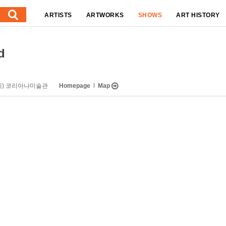
ARTISTS
ARTWORKS
SHOWS
ART HISTORY
d
 씨) 코리아나미술관
Homepage
Map