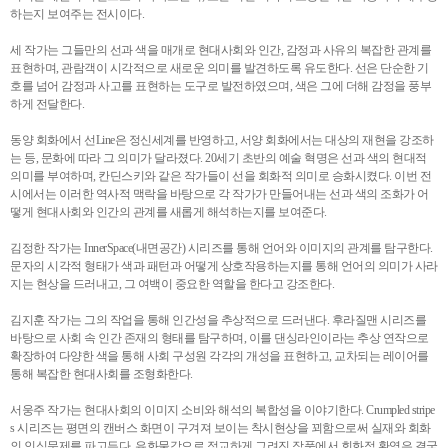
하는지 보여주는 전시이다.
세 작가는 그들만의 선과 색을 매개로 현대사회와 인간, 감정과 사유의 복잡한 관계를
표현하며, 관람객이 시각적으로 새로운 의미를 발견하도록 유도한다. 선은 단순한 기
호를 넘어 감정과 사고를 표현하는 도구로 발전하였으며, 색은 그에 더해 감정을 풍부
하게 전달한다.
동양 회화에서 선Line은 정신세계를 반영하고, 서양 회화에서는 대상의 재현을 강조하
는 등, 문화에 따라 그 의미가 달라졌다. 20세기 초반의 예술 혁명은 선과 색의 현대적
의미를 부여하며, 칸딘스키와 같은 작가들이 선을 회화적 의미로 승화시켰다. 이번 전
시에서는 이러한 역사적 맥락을 바탕으로 각 작가가 만들어내는 선과 색의 조화가 어
떻게 현대사회와 인간의 관계를 새롭게 해석하는지를 보여준다.
김정한 작가는 InnerSpace(내면공간) 시리즈를 통해 언어와 이미지의 관계를 탐구한다.
문자의 시각적 형태가 색과 패턴과 어떻게 상호작용하는지를 통해 언어의 의미가 사라
지는 현상을 드러내고, 그 여백이 중요한 역할을 한다고 강조한다.
김지훈 작가는 그의 작업을 통해 인간성을 추상적으로 드러낸다. 후라질맨 시리즈를
바탕으로 사회 속 인간 존재의 형태를 탐구하며, 이를 댄싱라인이라는 추상 연작으로
확장하여 다양한 색을 통해 사회 구성원 각각의 개성을 표현하고, 교차되는 레이어를
통해 복잡한 현대사회를 조형화한다.
서웅주 작가는 현대사회의 이미지 소비와 해석의 복합성을 이야기한다. Crumpled stripe
s 시리즈는 평면의 캔버스 화면이 구겨져 보이는 착시현상을 꾀함으로써 실재와 회화
의 인식문제를 파고든다. 유화물감으로 정교하게 그려진 작품에서 회화적 환영은 결국