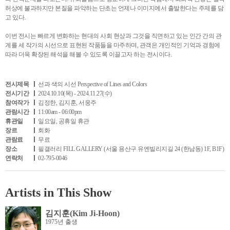
허상에 불과하지만 본질을 파악하는 단초는 언제나 이미지에서 출발한다는 주제를 담
고 있다.
이번 전시는 빠르게 변화하는 현대의 사회 현상과 그것을 직면하고 있는 인간 간의 관
계를 세 작가의 시선으로 표현된 작품들을 마주하며, 관객은 개인적인 기억과 경험에
따라 더욱 확장된 해석을 해볼 수 있도록 이끌고자 하는 전시이다.
전시제목
선과 색의 시선 Perspective of Lines and Colors
전시기간
2024.10.10(목) - 2024.11.27(수)
참여작가
김정한, 김지훈, 서웅주
관람시간
11:00am - 06:00pm
휴관일
일요일, 공휴일 휴관
장르
회화
관람료
무료
장소
필갤러리 FILL GALLERY (서울 용산구 유엔빌리지길 24 (한남동) 1F, B1F)
연락처
02-795-0046
Artists in This Show
김지훈(Kim Ji-Hoon)
1975년 출생