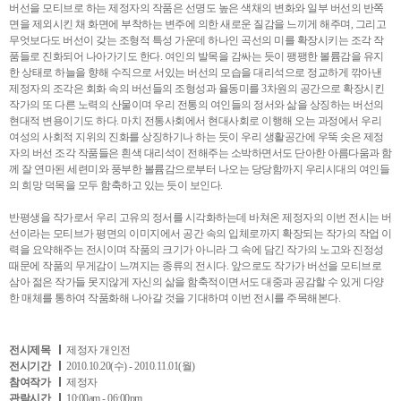
버선을 모티브로 하는 제정자의 작품은 선명도 높은 색채의 변화와 일부 버선의 반쪽
면을 제외시킨 채 화면에 부착하는 변주에 의한 새로운 질감을 느끼게 해주며, 그리고
무엇보다도 버선이 갖는 조형적 특성 가운데 하나인 곡선의 미를 확장시키는 조각 작
품들로 진화되어 나아가기도 한다. 여인의 발목을 감싸는 듯이 팽팽한 볼륨감을 유지
한 상태로 하늘을 향해 수직으로 서있는 버선의 모습을 대리석으로 정교하게 깎아낸
제정자의 조각은 회화 속의 버선들의 조형성과 율동미를 3차원의 공간으로 확장시킨
작가의 또 다른 노력의 산물이며 우리 전통의 여인들의 정서와 삶을 상징하는 버선의
현대적 변용이기도 하다. 마치 전통사회에서 현대사회로 이행해 오는 과정에서 우리
여성의 사회적 지위의 진화를 상징하기나 하는 듯이 우리 생활공간에 우뚝 솟은 제정
자의 버선 조각 작품들은 흰색 대리석이 전해주는 소박하면서도 단아한 아름다움과 함
께 잘 연마된 세련미와 풍부한 볼륨감으로부터 나오는 당당함까지 우리시대의 여인들
의 희망 덕목을 모두 함축하고 있는 듯이 보인다.
반평생을 작가로서 우리 고유의 정서를 시각화하는데 바쳐온 제정자의 이번 전시는 버
선이라는 모티브가 평면의 이미지에서 공간 속의 입체로까지 확장되는 작가의 작업 이
력을 요약해주는 전시이며 작품의 크기가 아니라 그 속에 담긴 작가의 노고와 진정성
때문에 작품의 무게감이 느껴지는 종류의 전시다. 앞으로도 작가가 버선을 모티브로
삼아 젊은 작가들 못지않게 자신의 삶을 함축적이면서도 대중과 공감할 수 있게 다양
한 매체를 통하여 작품화해 나아갈 것을 기대하며 이번 전시를 주목해본다.
전시제목
제정자 개인전
전시기간
2010.10.20(수) - 2010.11.01(월)
참여작가
제정자
관람시간
10:00am - 06:00pm