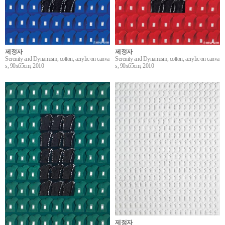
제정자
제정자
Serenity and Dynamism, cotton, acrylic on canva
Serenity and Dynamism, cotton, acrylic on canva
s, 90x65cm, 2010
s, 90x65cm, 2010
제정자