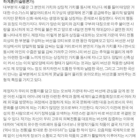
하계훈(미술평론가)
대부분의 사물은 그 본연의 가치와 상징적 가치를 동시에 지닌다. 예를 들어 태양은 거
대한 수소가스의 불덩어리로서 지구상의 생명체에 온기를 공급해주는 물리적 발열체
이지만 문학과 신화 속에서는 생명과 빛을 상징하는 존재로서 등장한다. 우리의 행동
과 표정도 마찬가지다. 우리가 양손의 엄지와 검지를 구부려 대칭으로 마주 붙이면 사
랑을 표시하게 되고 주먹을 불끈 쥐고 앞으로 내밀면 전투적 적대감이나 결연한 의지
를 나타내게 된다. 제정자는 이렇게 본질과 상징을 내포하는 오브제 가운데 우리 전통
의상의 한 부분을 구성하는 버선을 모티브로 오랜 동안 작업해오고 있다. 버선은 서양
의상에서의 양말처럼 발을 감싸는 입을 거리로서의 본연의 기능과 가치를 지니면서도
동시에 여인의 수줍은 발을 감싸 가려주고 어머니의 버선 깁는 추억을 떠올리게 해주
는 아련한 정서를 느끼게 만드는 상징적인 가치를 동시에 지니고 있다. 양말이 신축성
이 커서 신는 이의 발모양에 따라 형태가 달라지는 것과는 달리 버선은 착용한 상태에
서도 제 모양을 어느 정도 유지하면서 도톰한 두께와 날렵한 곡선, 그리고 그러한 곡선
이 만나는 끝부분에서 도도하게 콧날을 들어 올리듯 솟아오르는 버선코를 보여주는 조
형적 특징을 가지고 있다.
제정자가 우리의 전통미를 담고 있는 오브제 가운데 하나인 버선에 관심을 갖게 된 것
은 어린 시절의 어머니에 대한 아련한 추억과 함께 세계미술교류협회장으로서 여러 차
례 외국을 방문하는 과정에서 경험하게 되는 외국 문화에 대한 대응 논리로서의 우리
문화를 생각하게 되는 기회가 많았던 것으로부터 기인한다. 작가이기 이전에 한국 여
성의 한 사람으로서 자기정체성을 모색하는 자연스런 결과가 바로 버선으로 귀결된 것
일 수 있다. 작가는 자신이 우리 고유의 의복전통을 대표하는 버선에 집중하는 이유에
대하여 “세계의 유수한 아트페어 등을 다녀보니 유명작가들의 작품이 결국 자기의 것
(역사 또는 전통)을 토대로 한 것이더라”는 답을 한 적이 있다. 요즘처럼 국제적으로 전
례 없이 신속하게 정보가 소통되고 작가와 작품의 교류가 활발하게 이루어지는 시기에