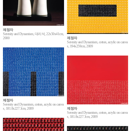
제정자
Serenity and Dynamism, 대리석, 22x50x41cm,
제정자
2000
Serenity and Dynamism, cotton, acrylic on canva
s, 194x259cm, 2009
제정자
Serenity and Dynamism, cotton, acrylic on canva
s, 181.8x227.3cm, 2009
제정자
Serenity and Dynamism, cotton, acrylic on canva
s, 181.8x227.3cm, 2009