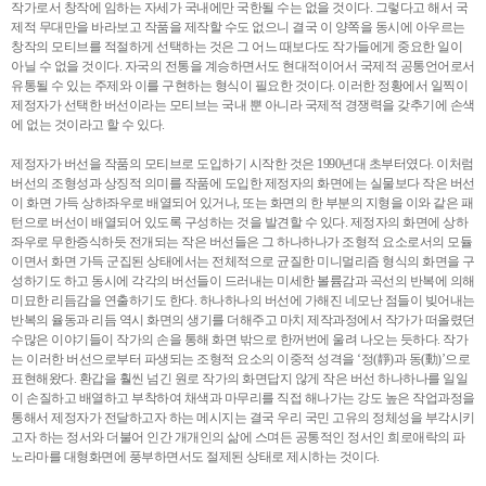
작가로서 창작에 임하는 자세가 국내에만 국한될 수는 없을 것이다. 그렇다고 해서 국
제적 무대만을 바라보고 작품을 제작할 수도 없으니 결국 이 양쪽을 동시에 아우르는
창작의 모티브를 적절하게 선택하는 것은 그 어느 때보다도 작가들에게 중요한 일이
아닐 수 없을 것이다. 자국의 전통을 계승하면서도 현대적이어서 국제적 공통언어로서
유통될 수 있는 주제와 이를 구현하는 형식이 필요한 것이다. 이러한 정황에서 일찍이
제정자가 선택한 버선이라는 모티브는 국내 뿐 아니라 국제적 경쟁력을 갖추기에 손색
에 없는 것이라고 할 수 있다.
제정자가 버선을 작품의 모티브로 도입하기 시작한 것은 1990년대 초부터였다. 이처럼
버선의 조형성과 상징적 의미를 작품에 도입한 제정자의 화면에는 실물보다 작은 버선
이 화면 가득 상하좌우로 배열되어 있거나, 또는 화면의 한 부분의 지형을 이와 같은 패
턴으로 버선이 배열되어 있도록 구성하는 것을 발견할 수 있다. 제정자의 화면에 상하
좌우로 무한증식하듯 전개되는 작은 버선들은 그 하나하나가 조형적 요소로서의 모듈
이면서 화면 가득 군집된 상태에서는 전체적으로 균질한 미니멀리즘 형식의 화면을 구
성하기도 하고 동시에 각각의 버선들이 드러내는 미세한 볼륨감과 곡선의 반복에 의해
미묘한 리듬감을 연출하기도 한다. 하나하나의 버선에 가해진 네모난 점들이 빚어내는
반복의 율동과 리듬 역시 화면의 생기를 더해주고 마치 제작과정에서 작가가 떠올렸던
수많은 이야기들이 작가의 손을 통해 화면 밖으로 한꺼번에 울려 나오는 듯하다. 작가
는 이러한 버선으로부터 파생되는 조형적 요소의 이중적 성격을 ‘정(靜)과 동(動)’으로
표현해왔다. 환갑을 훨씬 넘긴 원로 작가의 화면답지 않게 작은 버선 하나하나를 일일
이 손질하고 배열하고 부착하여 채색과 마무리를 직접 해나가는 강도 높은 작업과정을
통해서 제정자가 전달하고자 하는 메시지는 결국 우리 국민 고유의 정체성을 부각시키
고자 하는 정서와 더불어 인간 개개인의 삶에 스며든 공통적인 정서인 희로애락의 파
노라마를 대형화면에 풍부하면서도 절제된 상태로 제시하는 것이다.