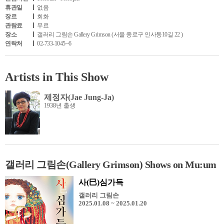
휴관일
없음
장르
회화
관람료
무료
장소
갤러리 그림손 Gallery Grimson (서울 종로구 인사동10길 22 )
연락처
02-733-1045~6
Artists in This Show
제정자(Jae Jung-Ja)
1938년 출생
갤러리 그림손(Gallery Grimson) Shows on Mu:um
사(巳)심가득
갤러리 그림손
2025.01.08 ~ 2025.01.20