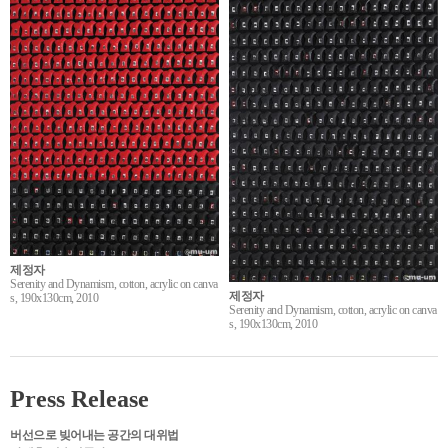
제정자
Serenity and Dynamism, cotton, acrylic on canva
제정자
s, 190x130cm, 2010
Serenity and Dynamism, cotton, acrylic on canva
s, 190x130cm, 2010
Press Release
버선으로 빚어내는 공간의 대위법