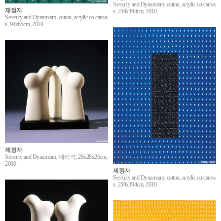
Serenity and Dynamism, cotton, acrylic on canva
제정자
s, 259x194cm, 2010
Serenity and Dynamism, cotton, acrylic on canva
s, 90x65cm, 2010
제정자
Serenity and Dynamism, 대리석, 28x28x26cm,
2000
제정자
Serenity and Dynamism, cotton, acrylic on canva
s, 259x194cm, 2010