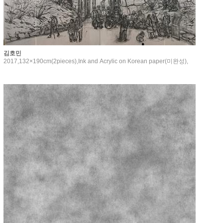
김호민
2017,132×190cm(2pieces),Ink and Acrylic on Korean paper(미완성),