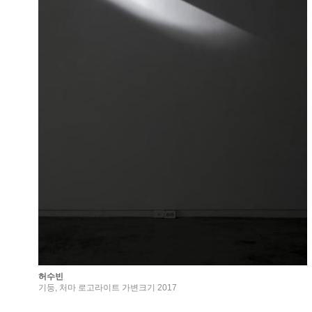
허수빈
기둥, 처마 로고라이트 가변크기 2017