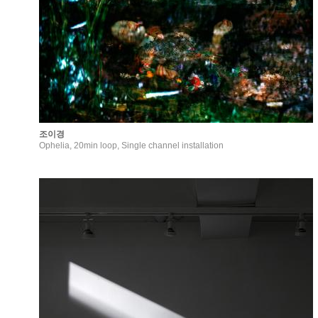
조이경
Ophelia, 20min loop, Single channel installation