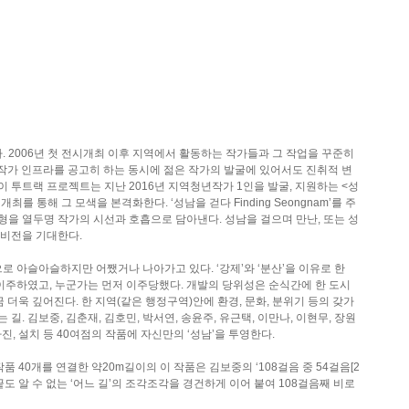
 2006년 첫 전시개최 이후 지역에서 활동하는 작가들과 그 작업을 꾸준히
견 작가 인프라를 공고히 하는 동시에 젊은 작가의 발굴에 있어서도 진취적 변
 투트랙 프로젝트는 지난 2016년 지역청년작가 1인을 발굴, 지원하는 <성
를 통해 그 모색을 본격화한다. ‘성남을 걷다 Finding Seongnam’를 주
을 열두명 작가의 시선과 호흡으로 담아낸다. 성남을 걸으며 만난, 또는 성
 비전을 기대한다.
 아슬아슬하지만 어쨌거나 나아가고 있다. ‘강제’와 ‘분산’을 이유로 한
 이주하였고, 누군가는 먼저 이주당했다. 개발의 당위성은 순식간에 한 도시
 더욱 깊어진다. 한 지역(같은 행정구역)안에 환경, 문화, 분위기 등의 갖가
길. 김보중, 김춘재, 김호민, 박서연, 송윤주, 유근택, 이만나, 이현무, 장원
사진, 설치 등 40여점의 작품에 자신만의 ‘성남’을 투영한다.
품 40개를 연결한 약20m길이의 이 작품은 김보중의 ‘108걸음 중 54걸음[2
. 시작도 끝도 알 수 없는 ‘어느 길’의 조각조각을 경건하게 이어 붙여 108걸음째 비로