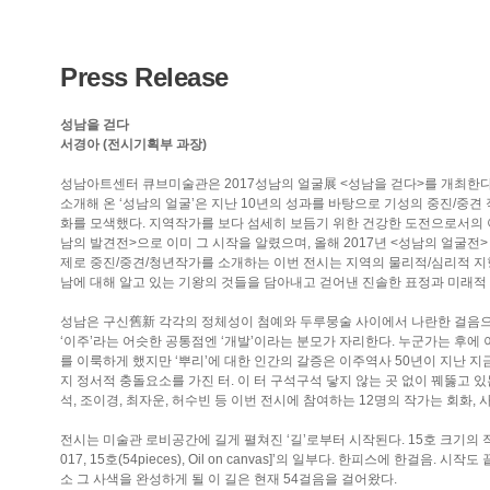
Press Release
성남을 걷다
서경아 (전시기획부 과장)
성남아트센터 큐브미술관은 2017성남의 얼굴展 <성남을 걷다>를 개최한다.
소개해 온 ‘성남의 얼굴’은 지난 10년의 성과를 바탕으로 기성의 중진/중
화를 모색했다. 지역작가를 보다 섬세히 보듬기 위한 건강한 도전으로서의 이
남의 발견전>으로 이미 그 시작을 알렸으며, 올해 2017년 <성남의 얼굴전> 개최
제로 중진/중견/청년작가를 소개하는 이번 전시는 지역의 물리적/심리적 지형
남에 대해 알고 있는 기왕의 것들을 담아내고 걷어낸 진솔한 표정과 미래적
성남은 구신舊新 각각의 정체성이 첨예와 두루뭉술 사이에서 나란한 걸음으로
‘이주’라는 어슷한 공통점엔 ‘개발’이라는 분모가 자리한다. 누군가는 후에
를 이룩하게 했지만 ‘뿌리’에 대한 인간의 갈증은 이주역사 50년이 지난 지금
지 정서적 충돌요소를 가진 터. 이 터 구석구석 닿지 않는 곳 없이 꿰뚫고 있는 
석, 조이경, 최자운, 허수빈 등 이번 전시에 참여하는 12명의 작가는 회화, 
전시는 미술관 로비공간에 길게 펼쳐진 ‘길’로부터 시작된다. 15호 크기의 작
017, 15호(54pieces), Oil on canvas]’의 일부다. 한피스에 한걸음
소 그 사색을 완성하게 될 이 길은 현재 54걸음을 걸어왔다.