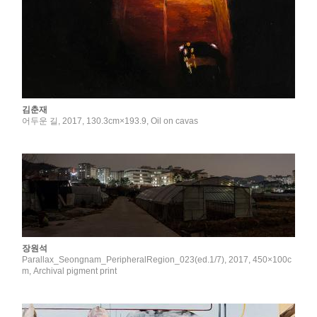
김춘재
어두운 길, 2017, 130.3cm×193.9, Oil on cavas
장원석
Parallax_Seongnam_PeripheralRegion_023(ed.1/7), 2017, 450×100c
m, Archival pigment print