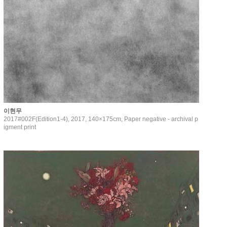
이현무
2017#002F(Edition1-4), 2017, 140×175cm, Paper negative - archival p
igment print