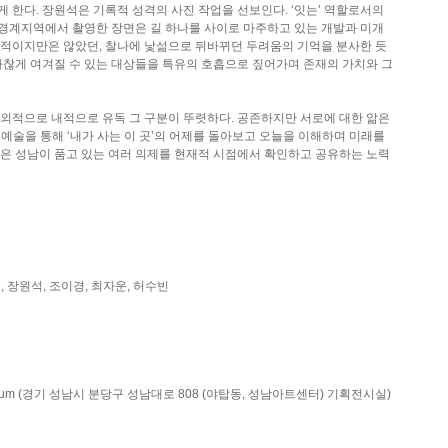
 한다. 장원석은 기록적 성격의 사진 작업을 선보인다. ‘잇는’ 역할로서의
성남의 경계지역에서 촬영한 장면은 길 하나를 사이로 마주하고 있는 개발과 미개
정적이지만은 않았던, 찰나에 낯섦으로 뒤바뀌던 두려움의 기억을 분사한 듯
하찮게 여겨질 수 있는 대상들을 특유의 호흡으로 짚어가며 존재의 가치와 그
은 외적으로 내적으로 유독 그 구분이 뚜렷하다. 공존하지만 서로에 대한 앎은
 예술을 통해 ‘내가 사는 이 곳’의 어제를 돌아보고 오늘을 이해하며 미래를
 성남이 품고 있는 여러 의제를 현재적 시점에서 확인하고 공유하는 노력
, 장원석, 조이경, 최자운, 허수빈
Museum (경기 성남시 분당구 성남대로 808 (야탑동, 성남아트센터) 기획전시실)