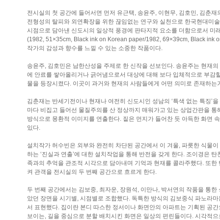
전시실의 첫 공간에 들어서면 먼저 유근택, 송윤주, 이현무, 김호민, 김춘
전형성의 탈피와 외연확장을 위한 끊임없는 연구와 실천으로 한국현대미술의 한 
시점으로 담아낸 신도시의 일상적 풍경에 판타지적 요소를 더함으로서 미래적 현
(1982, 51×35cm, Black ink on Korean paper/1982, 69×39cm, 
작가의 감성과 향수를 느낄 수 있는 소중한 작품이다.
송윤주, 김호민은 남한산성을 주제로 한 신작을 선보인다. 송윤주는 현재의
에 안료를 쌓아올리거나 긁어냄으로서 대상에 대해 보다 입체적으로 부감할
물을 등장시켰다. 이곳이 과거와 현재의 사람들에게 어떤 의미로 존재하는가에
김춘재는 반세기전이나 현재나 여전히 신도시인 성남의 ‘특색 없는 특징’을
마다 비집고 들어선 물질주의를 산 정상까지 매워가고 있는 상업간판을 통
방식으로 몽환적 이미지를 연출한다. 짙은 먼지가 들어찬 듯 아득한 화면 속
있다.
설치작가 허수빈은 외부와 완전히 차단된 공간에서 이 겨울, 파릇한 식물
하는 ‘진실과 연출’에 대한 설치작업을 통해 반전을 갖게 한다. 조이경은 
족과의 추억을 관조적 시각으로 담아내며 기억과 현재를 콜라주했다. 또한 
켜 관객을 전시실의 두 번째 공간으로 흐르게 한다.
두 번째 공간에서는 김보중, 최자운, 장원석, 이만나, 박서연의 작품을 통
았던 장면을 시기별, 시점별로 조합했다. 독특한 방식의 김보중식 파노라마는
서 표현했다. 집이란 본디 따스한 정서이나 화면안의 아파트는 기획된 공
보이는, 길을 중심으로 분할 배치시킨 화면은 일상의 편린들이다. 시각적으