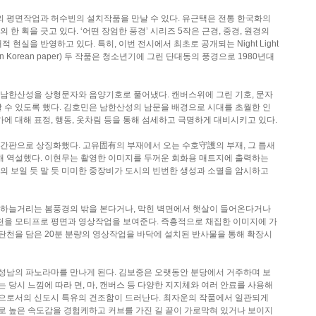
재의 평면작업과 허수빈의 설치작품을 만날 수 있다. 유근택은 전통 한국화의
획을 긋고 있다. ‘어떤 장엄한 풍경’ 시리즈 5작은 근경, 중경, 원경의
실을 반영하고 있다. 특히, 이번 전시에서 최초로 공개되는 Night Light
Black ink on Korean paper) 두 작품은 청소년기에 그린 단대동의 풍경으로 1980년대
 남한산성을 상형문자와 음양기호로 풀어냈다. 캔버스위에 그린 기호, 문자
 수 있도록 했다. 김호민은 남한산성의 남문을 배경으로 시대를 초월한 인
 대해 표정, 행동, 옷차림 등을 통해 섬세하고 극명하게 대비시키고 있다.
 간판으로 상징화했다. 고유固有의 부재에서 오는 수호守護의 부재, 그 틈새
해 역설했다. 이현무는 촬영한 이미지를 두꺼운 회화용 매트지에 출력하는
의 보일 듯 말 듯 미미한 중장비가 도시의 빈번한 생성과 소멸을 암시하고
이 하늘거리는 봄풍경의 밖을 본다거나, 막힌 벽면에서 햇살이 들어온다거나
탄천을 모티프로 평면과 영상작업을 보여준다. 즉흥적으로 채집한 이미지에 가
탄천을 담은 20분 분량의 영상작업을 바닥에 설치된 반사물을 통해 확장시
한 성남의 파노라마를 만나게 된다. 김보중은 오랫동안 분당에서 거주하며 보
 당시 느낌에 따라 면, 마, 캔버스 등 다양한 지지체와 여러 안료를 사용해
간으로서의 신도시 특유의 건조함이 드러난다. 최자운의 작품에서 일관되게
로 높은 속도감을 경험케하고 커브를 가진 길 끝이 가로막혀 있거나 보이지