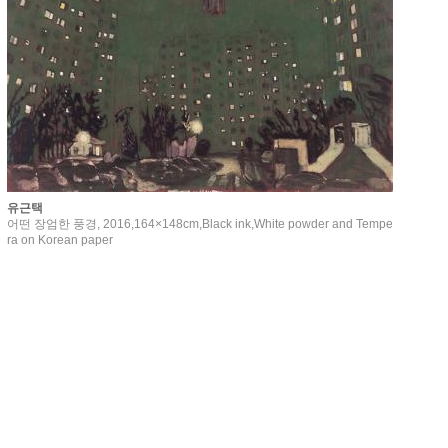
유근택
어떤 장엄한 풍경, 2016,164×148cm,Black ink,White powder and Tempe
ra on Korean paper