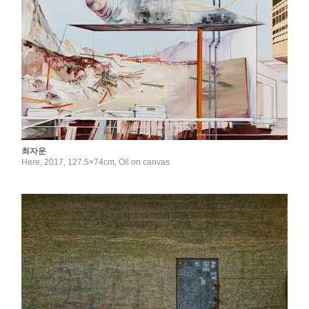
최자운
Here, 2017, 127.5×74cm, Oil on canvas