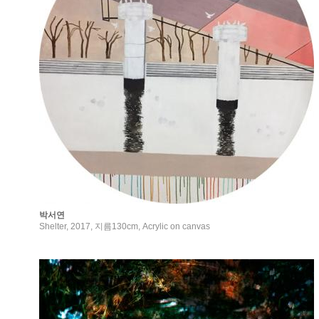
박서연
Shelter, 2017, 지름130cm, Acrylic on canvas