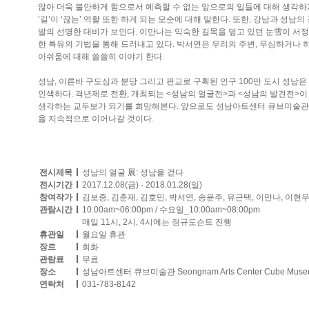
않아 더욱 불안하게 함으로서 예측할 수 없는 앞으로의 일들에 대해 생각하게
‘길’이 ‘끊는’ 역할 또한 하게 되는 모순에 대해 말한다. 또한, 강남과 
발의 선명한 대비가 보인다. 이만나는 익숙한 길목을 덮고 있던 눈雪이 서
한 특유의 기법을 통해 드러내고 있다. 박서연은 우리의 주변, 무심하거나 
아쉬움에 대해 쓸쓸히 이야기 한다.
성남, 이른바 구도심과 분당 그리고 판교로 구획된 인구 100만 도시 성남
인색하다. 격년제로 전환, 개최되는 <성남의 얼굴전>과 <성남의 발견전>이
생각하는 교두보가 되기를 희망해본다. 앞으로도 성남아트센터 큐브미술관은
을 지속적으로 이어나갈 것이다.
전시제목
성남의 얼굴 展: 성남을 걷다
전시기간
2017.12.08(금) - 2018.01.28(일)
참여작가
김보중, 김춘재, 김호민, 박서연, 송윤주, 유근택, 이만나, 이현무
관람시간
10:00am~06:00pm / 수요일_10:00am~08:00pm
매일 11시, 2시, 4시에는 정규도슨트 진행
휴관일
월요일 휴관
장르
회화
관람료
무료
장소
성남아트센터 큐브미술관 Seongnam Arts Center Cube 
연락처
031-783-8142