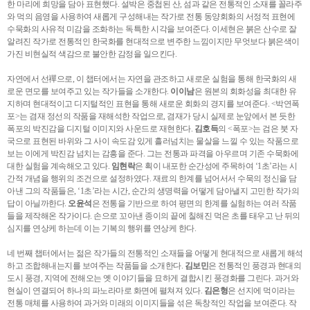
한 마리에 희망을 담아 표현했다. 설박은 중첩된 산, 섬과 같은 전통적인 소재를 꼴라주
와 먹의 음영을 사용하여 새롭게 구성해내는 작가로 전통 동양회화의 서정적 표현에
수묵화의 사유적 미감을 조화하는 독특한 시각을 보여준다. 이세현은 붉은 산수로 잘
알려진 작가로 전통적인 한국화를 현대적으로 변주한 느낌이지만 무엇보다 붉은색이
가진 비현실적 색감으로 불안한 감정을 일으킨다.
자연에서 선禪으로, 이 챕터에서는 자연을 관조하고 새로운 실험을 통해 한국화의 새
로운 면모를 보여주고 있는 작가들을 소개한다.
이이남
은 원본의 회화성을 최대한 유
지하며 현대적이고 디지털적인 표현을 통해 새로운 회화의 경지를 보여준다. <박연폭
포>는 겸재 정선의 작품을 재해석한 작업으로, 겸재가 당시 실제로 눈앞에서 본 듯한
폭포의 박진감을 디지털 이미지와 사운드로 재현한다.
김호득
의 <폭포>는 검은 붓 자
국으로 표현된 바위와 그 사이 속도감 있게 흘러넘치는 물살을 느낄 수 있는 작품으로
보는 이에게 박진감 넘치는 감흥을 준다. 그는 전통과 파격을 아우르며 기존 수묵화에
대한 실험을 계속해오고 있다.
임현락
은 획이 내포한 순간성에 주목하여 ‘1초’라는 시
간적 개념을 행위의 조건으로 설정하였다. 재료의 한계를 넘어서서 수묵의 정신을 담
아낸 그의 작품들은, ‘1초’라는 시간, 순간의 생명력을 어떻게 담아낼지 고민한 작가의
답이 아닐까한다.
오윤석
은 전통을 기반으로 하여 평면의 한계를 실험하는 여러 작품
들을 제작해온 작가이다. 손으로 꼬아낸 종이의 끝에 칠해진 먹은 초를 태우고 난 뒤의
심지를 연상케 하는데 이는 기복의 행위를 연상케 한다.
네 번째 챕터에서는 젊은 작가들의 전통적인 소재들을 어떻게 현대적으로 새롭게 해석
하고 조합해내는지를 보여주는 작품들을 소개한다.
김보민
은 전통적인 풍경과 현대의
도시 풍경, 지역에 전해오는 옛 이야기들을 묘하게 결합시킨 풍경화를 그린다. 과거와
현실이 연결되어 하나의 파노라마로 화면에 펼쳐져 있다.
김은형
은 선지에 먹이라는
전통 매체를 사용하여 과거와 미래의 이미지들을 섞은 독창적인 작업을 보여준다. 작