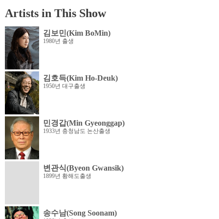
Artists in This Show
김보민(Kim BoMin)
1980년 출생
김호득(Kim Ho-Deuk)
1950년 대구출생
민경갑(Min Gyeonggap)
1933년 충청남도 논산출생
변관식(Byeon Gwansik)
1899년 황해도출생
송수남(Song Soonam)