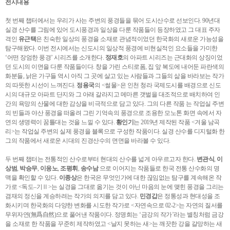
전시내용
첫 번째 챕터에서는 우리가 사는 주변의 풍경들을 묶어 도시산수로 선보인다. 90년대
실경 산수를 그림에 있어 도시풍경과 일상을 다룬 작품들이 등장하였고 그 대표 주자
격인
유근택
은 친숙한 일상의 풍경을 소재로 관념적이었던 한국화의 새로운 가능성을
탐구해왔다. 이번 전시에서는 신도시의 일상적 풍경에 비현실적인 요소들을 가미한
‘어떤 장엄한 풍경’ 시리즈를 소개한다.
정재호
의 아파트 시리즈는 근대화의 상징이었
던 도시의 이면을 다룬 작품들이다. 창을 가린 스티로폼, 집 앞 복도에 내어둔 파란색의
화분들, 낡은 가구들 역시 아직 그 곳에 살고 있는 사람들과 그들의 삶을 바라보는 작가
의 따뜻한 시선이 느껴진다.
정용국
의 <썰물>은 인천 청라 국제도시를 배경으로 신도
시의 대규모 아파트 단지와 그 아래 갈라지고 메마른 갯벌을 대조적으로 배치하여 인
간의 욕망의 산물에 대한 감상을 비극적으로 담고 있다. 그의 다른 작품
는 작업실 주변
의 빈들과 야산 풍경을 떠올려 그린 기억속의 풍경으로 조용한 모노톤 화면 속에서 자
연의 생명력이 꿈틀대는 것을 느낄 수 있다.
황인기
는 2019년 제작된 작품 <겨울 남곡
리>는 작업실 주변의 실제 풍경을 블록으로 구성한 작품이다. 실경 산수를 디지털화 한
그의 작품에서 새로운 시대의 진경산수의 면면을 바라볼 수 있다.
두 번째 챕터는 전통적인 산수로부터 현대의 산수를 넓게 아우르고자 한다.
변관식
,
이
상범
,
박승무
,
이응노
,
조평휘
,
송수남
으로 이어지는 작품들로 한국 전통 산수화의 명
맥을 확인할 수 있다.
이종상
은 한국은 무엇인가에 대한 끊임없는 탐구를 계속해온 작
가로 <독도–기Ⅱ>는 실경을 그대로 옮기는 것이 아닌 마음의 눈에 맺힌 풍경을 그리는
겸재의 정신을 계승하려는 작가의 의지를 담고 있다.
민경갑
은 정통성과 현대성을 조
화시키며 한국화의 다양한 변화를 시도한 작가로 <자연속으로 02-2>는 자연의 질서를
무위자연(無爲自然)으로 풀어낸 작품이다. 정명희는 ‘금강의 작가’라는 별칭처럼 금강
을 소재로 한 작품을 꾸준히 제작하였고 <날지 못하는 새>는 깨끗한 강을 갈망하는 새