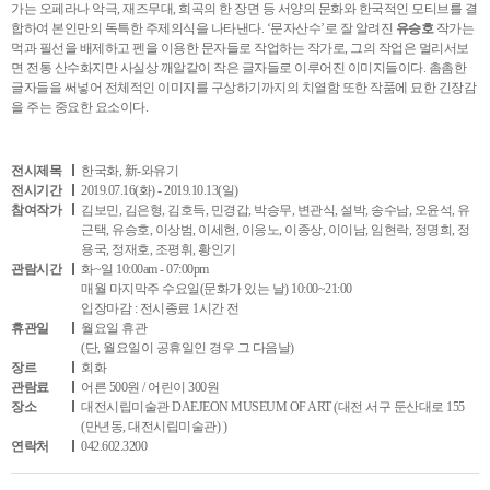
가는 오페라나 악극, 재즈무대, 희곡의 한 장면 등 서양의 문화와 한국적인 모티브를 결
합하여 본인만의 독특한 주제의식을 나타낸다. ‘문자산수’로 잘 알려진
유승호
작가는
먹과 필선을 배제하고 펜을 이용한 문자들로 작업하는 작가로, 그의 작업은 멀리서보
면 전통 산수화지만 사실상 깨알같이 작은 글자들로 이루어진 이미지들이다. 촘촘한
글자들을 써넣어 전체적인 이미지를 구상하기까지의 치열함 또한 작품에 묘한 긴장감
을 주는 중요한 요소이다.
전시제목
한국화, 新-와유기
전시기간
2019.07.16(화) - 2019.10.13(일)
참여작가
김보민, 김은형, 김호득, 민경갑, 박승무, 변관식, 설박, 송수남, 오윤석, 유
근택, 유승호, 이상범, 이세현, 이응노, 이종상, 이이남, 임현락, 정명희, 정
용국, 정재호, 조평휘, 황인기
관람시간
화~일 10:00am - 07:00pm
매월 마지막주 수요일(문화가 있는 날) 10:00~21:00
입장마감 : 전시종료 1시간 전
휴관일
월요일 휴관
(단, 월요일이 공휴일인 경우 그 다음날)
장르
회화
관람료
어른 500원 / 어린이 300원
장소
대전시립미술관 DAEJEON MUSEUM OF ART (대전 서구 둔산대로 155
(만년동, 대전시립미술관) )
연락처
042.602.3200