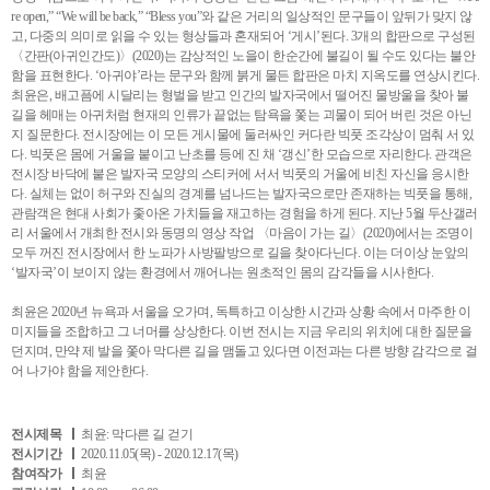
re open,” “We will be back,” “Bless you”와 같은 거리의 일상적인 문구들이 앞뒤가 맞지 않
고, 다중의 의미로 읽을 수 있는 형상들과 혼재되어 ‘게시’된다. 3개의 합판으로 구성된
〈간판(아귀인간도)〉(2020)는 감상적인 노을이 한순간에 불길이 될 수도 있다는 불안
함을 표현한다. ‘아귀야’라는 문구와 함께 붉게 물든 합판은 마치 지옥도를 연상시킨다.
최윤은, 배고픔에 시달리는 형벌을 받고 인간의 발자국에서 떨어진 물방울을 찾아 불
길을 헤매는 아귀처럼 현재의 인류가 끝없는 탐욕을 쫓는 괴물이 되어 버린 것은 아닌
지 질문한다. 전시장에는 이 모든 게시물에 둘러싸인 커다란 빅풋 조각상이 멈춰 서 있
다. 빅풋은 몸에 거울을 붙이고 난초를 등에 진 채 ‘갱신’한 모습으로 자리한다. 관객은
전시장 바닥에 붙은 발자국 모양의 스티커에 서서 빅풋의 거울에 비친 자신을 응시한
다. 실체는 없이 허구와 진실의 경계를 넘나드는 발자국으로만 존재하는 빅풋을 통해,
관람객은 현대 사회가 좇아온 가치들을 재고하는 경험을 하게 된다. 지난 5월 두산갤러
리 서울에서 개최한 전시와 동명의 영상 작업 〈마음이 가는 길〉(2020)에서는 조명이
모두 꺼진 전시장에서 한 노파가 사방팔방으로 길을 찾아다닌다. 이는 더이상 눈앞의
‘발자국’이 보이지 않는 환경에서 깨어나는 원초적인 몸의 감각들을 시사한다.
최윤은 2020년 뉴욕과 서울을 오가며, 독특하고 이상한 시간과 상황 속에서 마주한 이
미지들을 조합하고 그 너머를 상상한다. 이번 전시는 지금 우리의 위치에 대한 질문을
던지며, 만약 제 발을 쫓아 막다른 길을 맴돌고 있다면 이전과는 다른 방향 감각으로 걸
어 나가야 함을 제안한다.
전시제목
최윤: 막다른 길 걷기
전시기간
2020.11.05(목) - 2020.12.17(목)
참여작가
최윤