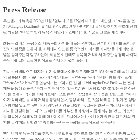
Press Release
두산갤러리 뉴욕은 2020년 11월 5일부터 12월 17일까지 최윤의 개인전 《막다른 길 걷
기 Walking the Dead End》를 개최한다. 2019년 두산레지던시 뉴욕 입주작가 공모에 선정
된 최윤은 2020년 하반기 뉴욕 레지던시 기간에 제작한 작품을 선보일 예정이다.
최윤은 길거리, 공공장소, 대중문화 사이를 떠도는 평범하고 진부한 이미지를 포착, 수
집해서 변종을 만든다. 한 사회에서 양산된 통속적인 이미지들이 사람들에게 어떤 관
념을 심어주는지 탐구하는데, 최윤은 이번에도 뉴욕의 거리에서 마주한 풍경과 사회적
분위기를 그의 고유한 방식으로 전시장에 펼쳐 놓는다.
전시는 산발적으로 터지는 위기 상황에서 이러지도 저러지도 못하는 궁지에 놓인 사회
의 모습을 다룬다. 좀비 드라마 “워킹 데드(The Walking Dead)" 와 데이빗 보위의 노래
“Where Are We Now?”를 연상시키는 《막다른 길 걷기 Walking the Dead End》라는 전시
제목을 통해 최윤은, ‘우리는 지금 어디에 있는지,’ ‘좀비처럼 걸어가고 있는 중은 아닌
지’를 묻는다. 작가는 시위와 팬데믹으로 뉴욕의 상점들이 창과 문을 합판으로 막아 시
야가 막혀버린 뉴욕의 거리를 경험하면서, 항상 바라보던 것을 바라볼 수 없게 된 상황
과 방향을 잃고 한 곳에 잠시 멈춰진 시간을 고찰한다. 그동안 최윤은 여러 사람에게 메
시지를 전달하는 ‘게시’와 그 메시지들의 부산물이 쌓여 새롭게 바뀌는 ‘갱신’의 방식
을 작품에 사용해왔다. 이에 더하여 이번 전시에서는 GPS 신호가 끊겼을 때 현재의 위
치를 감각하는 방법인 ‘추측항법(dead reckoning)’을 은유적으로 가져온다.
팬데믹 이후 뉴욕 거리를 뒤덮은 나무 합판을 주재료로 조성된 전시장은 평면과 설치,
영상 작품으로 이루어진다. 작가가 명명한 ‘간판 그림’에는 거리에서 자주 보이는 “We a