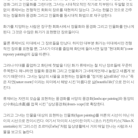
경화 그리고 인물화를 그린다면, 그/녀는 시대착오적인 작가로 치부된다. 두말할 것도
없이 류제비는 전형적인 회화의 장르를 재현하지 않는다. 그녀는 한물간 것으로 간주
되는 정물화와 풍경화 그리고 인물화를 동시대적 화법으로 재구성한다.
화가를 지망하는 사람은 장구한 회화사에서 정물화와 풍경화 그리고 인물화를 만나게
된다. 그것은 수많은 화가가 표현했던 장르들이다.
물론 류제비도 미대에서 그 장르들을 만났다. 하지만 대부분 화가는 미대에서만 전형
적인 장르를 표현할 뿐, 그/녀가 미대를 졸업해 화단에 들어서면 일명 "현대회화"(conte
mporary painting)의 길을 따른다.
그러나 미대를 졸업하고 화단에 첫발을 디딘 화가 류제비는 철 지난 장르들에 꾸준히
주목한다. 왜냐하면 정물화 풍경화 그리고 인물화가 그녀애게언제나 놀랍고 새롭게 보
이기 때문이다. 그녀는 일상의 사물을 표현하는 정물화를 "정지된 삶(still life)" 이나 "죽
은 자연(nature morte)' 이라는 의미에서 해방 시킨 '아름다운 삶(beautiful life)"으로 전이 시
킨다.
류제비는 자연의 모습을 표현하는 풍경화를 서양의 풍경화(landscape painting)와 동양의
산수화(山水畵)를 접목 시킨 "상상풍경화(dream- scape)'로 확장한다.
그리고 그녀는 인물을 대상의 표현하는 인물화(figure painting)를 어른의 시선이 아닌 아
이의 시선으로 전이시킨다. 여기서 '아이의 시선이란 마치 니코스 카잔차키스( Nikos K
azantzakis) 의 '그리스인 조르마(Zorba)"처럼 일상생활에서 거의 매일 만나는 사람과 사
물을 보고도 놀란다.