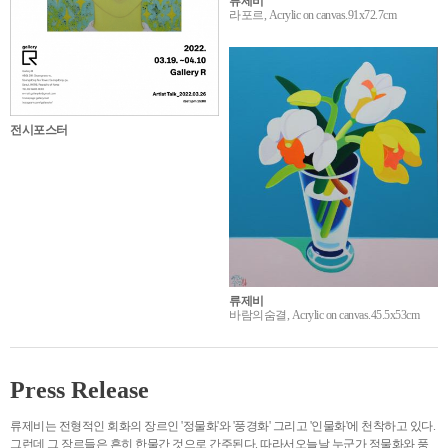
류제비
라포르, Acrylic on canvas.91x72.7cm
전시포스터
류제비
바람의숨결, Acrylic on canvas.45.5x53cm
Press Release
류제비는 전형적인 회화의 장르인 '정물화'와 '풍경화' 그리고 '인물화'에 천착하고 있다.
그런데 그 장르들은 흔히 한물간 것으로 간주된다. 따라서오늘날 누군가 정물화와 풍