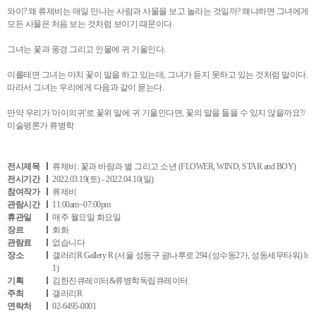
와이? 왜 류제비는 매일 만나는 사람과 사물을 보고 놀라는 것일까? 왜냐하면 그녀에게
모든 사물은 처음 보는 것처럼 보이기 때문이다.
그녀는 꽃과 풍경 그리고 인물에 귀 기울인다.
이를테면 그녀는 마치 꽃이 말을 하고 있는데, 그녀가 듣지 못하고 있는 것처럼 말이다.
따라서 그녀는 우리에게 다음과 같이 묻는다.
만약 우리가 '아이의귀'로 꽃위 말에 귀 기울인다면, 꽃의 말을 들을 수 있지 않을까요?/
미술평론가 류병학
전시제목
류제비: 꽃과 바람과 별 그리고 소년 (FLOWER, WIND, STAR and BOY)
전시기간
2022.03.19(토) - 2022.04.10(일)
참여작가
류제비
관람시간
11:00am~07:00pm
휴관일
매주 월요일 화요일
장르
회화
관람료
없습니다
장소
갤러리R Gallery R (서울 성동구 광나루로 294 (성수동2가, 성동세무타워) b
1)
기획
김한진큐레이터&류병학독립큐레이터
주최
갤러리R
연락처
02-6495-0001