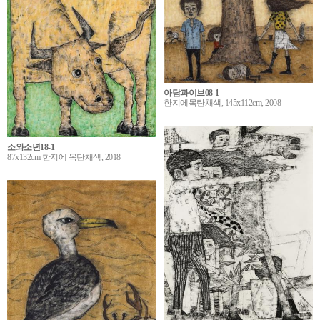
아담과이브08-1
한지에목탄채색, 145x112cm, 2008
소와소년18-1
87x132cm 한지에 목탄채색, 2018