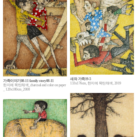
새와 가족19-5
가족이야기08-11 family story08-11
133x176cm, 한지에 목탄채색, 2019
한지에 목탄채색_charcoal and color on paper
_ 120x180cm_2008