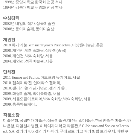
1999년 중앙대학교 한국화 전공 석사
1994년 강릉대학교 서양화 전공 학사
수상경력
2002년 내일의 작가, 성곡미술관
2000년 동아미술제, 동아미술상
개인전
2019 화가의 눈 Yim manhyeok’s Perspective, 이상원미술관, 춘천
2008, 개인전, 박여숙화랑, 상하이(중국)
2006, 개인전, 박여숙화랑, 서울
2004, 개인전, 성곡미술관, 서울
단체전
2011 Humor and Pathos, 아트포럼 뉴게이트, 서울
2010, 겹의미학 전, 인더박스 갤러리,
2010, 갤러리 쏠 개관기념전, 갤러리 쏠 ,
2009, 화랑미술제, 박여숙화랑, 서울
2009, 서울오픈아트페어,박여숙화랑, 박여숙화랑, 서울
2009, 홍콩아트페어, ,
작품소장
미술은행, 국립현대미술관, 성곡미술관, 대전시립미술관, 한국민속촌 미술관, 하
나은행, 다일천사병원, 이화여자대학교 박물관, S.C Johnson and Son co.collectio
n.U.S.A, 갤러리 406, 갤러리 타마라, 푸에르토 리코 매리 & 밥 브라우저, 마빈 쿠