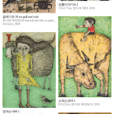
강릉이야기16-1
133x177cm, 한지에 목탄, 2016
갈매기와 게 sea gull and crab
한지에 목탄채색 charcoal and color on paper_
45x52cm_2009
소와소년18-1
87x132cm, 한지에 목탄채색, 2018
양과소녀08-1