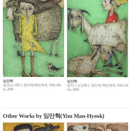
임만혁
임만혁
양과소녀08-1, 한지에목탄채색, 106x148c
양치기소년08-1, 한지에 목탄채색, 106x148
m, 2008
cm, 2008
Other Works by 임만혁(Yim Man-Hyeok)