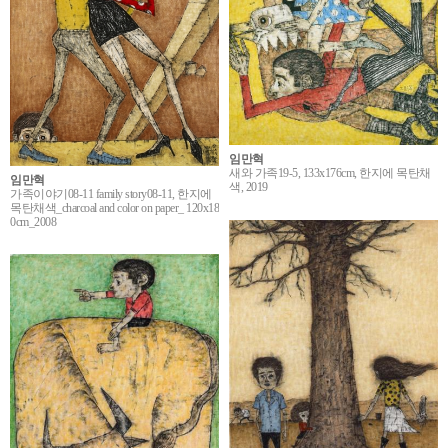
임만혁
새와 가족19-5, 133x176cm, 한지에 목탄채
임만혁
색, 2019
가족이야기08-11 family story08-11, 한지에
목탄채색_charcoal and color on paper_ 120x18
0cm_2008