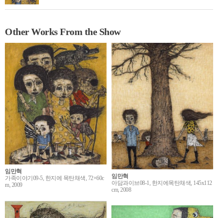
Other Works From the Show
임만혁
임만혁
가족이야기09-5, 한지에 목탄채색, 72×60c
아담과이브08-1, 한지에목탄채색, 145x112
m, 2009
cm, 2008