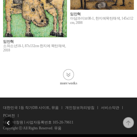
임만혁
아담과이브08-1, 한지에목탄채색, 145x112
cm, 2008
임만혁
소와소년18-1, 87x132cm 한지에 목탄채색,
2018
more works
대한민국 1등 작가DB 사이트, 뮤움
개인정보처리방침
서비스약관
PC버전
대표: 박창원 l 사업자등록번호
105-20-79611
Copyright ⓒ All Rights Reserved. 뮤움