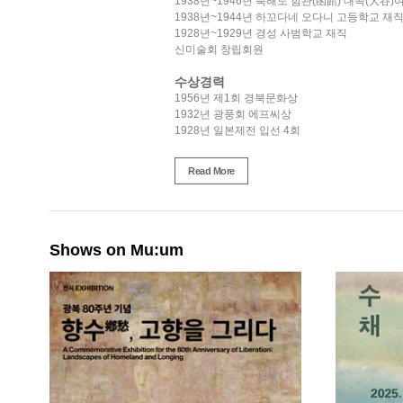
1938년~1946년 북해도 함관(函館) 대곡(大谷
1938년~1944년 하꼬다네 오다니 고등학교 재
1928년~1929년 경성 사범학교 재직
신미술회 창립회원
수상경력
1956년 제1회 경북문화상
1932년 광풍회 에프씨상
1928년 일본제전 입선 4회
1924년 선전 특선 3회, 입선 8회
Read More
개인전
1990, 유작전, 대구시민회관, 대구
단체전
2023 보통 사람들의 찬란한 역사, 경남도립미술
Shows on Mu:um
2017 신여성 도착하다 The Arrival of New
2013, 화가의 여인, 나부裸婦 : 한국근현대누드걸
1998, 아름다운 성찬, 국립현대미술관, 과천
1998, 정부소장미술품특별전, 국립현대미술관,
1997, 한국근대미술-근대를보는눈, 국립현대미
1992, 국립현대미술관 소장작가작품전, 국립현
1985, 85현대미술초대전, 국립현대미술관, 과천