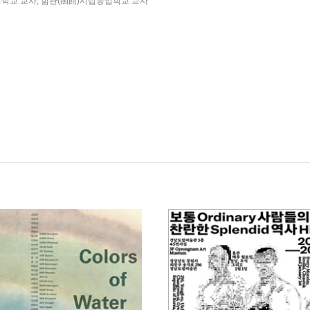
)여학교 교사, 함관(函館)시립공업학교 교사
직
관, 경남 창원
 Women, 국립현대미술관 덕수궁관, 서울
작展 1930~2000, 롯데갤러리 본점, 서울
 과천
술관, 과천
대미술관, 강릉/대구