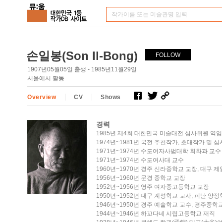
손일봉(Son Il-Bong)
FOLLOW
1907년05월05일 출생 - 1985년11월29일
서울에서 활동
Overview
CV
Shows
경력
1985년 제4회 대한민국 미술대전 심사위원 역임
1974년~1981년 국전 추천작가, 초대작가 및 
1971년~1974년 수도여자사범대학 회화과 교수
1971년~1974년 수도여사대 교수
1960년~1970년 경주 신라중학교 교장, 대
1956년~1960년 문경 중학교 교장
1952년~1956년 영주 여자중고등학교 교장
1950년~1952년 대구 계성학교 교사, 피난 양정
1946년~1950년 경주 예술학교 교수, 경주중학
1944년~1946년 하꼬다네 시립고등학교 재직