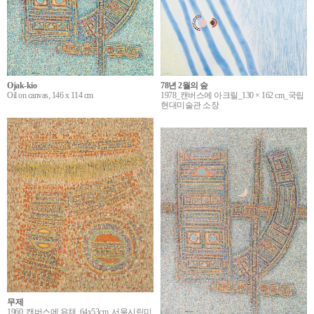
Ojak-kio
78년 2월의 숲
Oil on canvas, 146 x 114 cm
1978_캔버스에 아크릴_130 × 162 cm_국립
현대미술관 소장
무제
1960, 캔버스에 유채, 64x53cm, 서울시립미