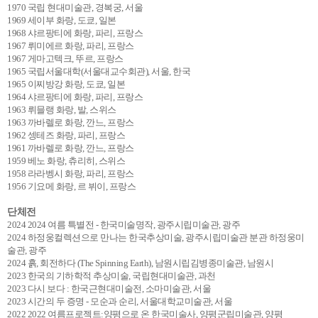
1970 국립 현대미술관, 경복궁, 서울
1969 세이부 화랑, 도쿄, 일본
1968 샤르팡티에 화랑, 파리, 프랑스
1967 뤼미에르 화랑, 파리, 프랑스
1967 게마고텍크, 뚜르, 프랑스
1965 국립서울대학(서울대교수회관), 서울, 한국
1965 이찌방강 화랑, 도쿄, 일본
1964 샤르팡티에 화랑, 파리, 프랑스
1963 뤼믈랭 화랑, 발, 스위스
1963 까바렐로 화랑, 깐느, 프랑스
1962 셍테즈 화랑, 파리, 프랑스
1961 까바렐로 화랑, 깐느, 프랑스
1959 베노 화랑, 츄리히, 스위스
1958 라라벵시 화랑, 파리, 프랑스
1956 기요메 화랑, 르 뷔이, 프랑스
단체전
2024 2024 여름 특별전 - 한국미술명작, 광주시립미술관, 광주
2024 하정웅컬렉션으로 만나는 한국추상미술, 광주시립미술관 분관 하정웅미
술관, 광주
2024 흙, 회전하다 (The Spinning Earth), 남원시립김병종미술관, 남원시
2023 한국의 기하학적 추상미술, 국립현대미술관, 과천
2023 다시 보다 : 한국근현대미술전, 소마미술관, 서울
2023 시간의 두 증명 - 모순과 순리, 서울대학교미술관, 서울
2022 2022 여름프로젝트:양평으로 온 한국미술사, 양평군립미술관, 양평