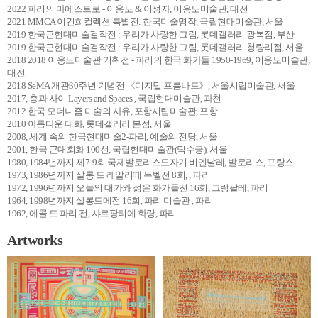
2022 파리의 마에스트로 - 이응노 & 이성자, 이응노미술관, 대전
2021 MMCA 이건희컬렉션 특별전: 한국미술명작, 국립현대미술관, 서울
2019 한국근현대미술걸작전 : 우리가 사랑한 그림, 롯데갤러리 광복점, 부산
2019 한국근현대미술걸작전 : 우리가 사랑한 그림, 롯데갤러리 청량리점, 서울
2018 2018 이응노미술관 기획전 - 파리의 한국 화가들 1950-1969, 이응노미술관,
대전
2018 SeMA 개관30주년 기념전 《디지털 프롬나드》, 서울시립미술관, 서울
2017, 층과 사이 Layers and Spaces , 국립현대미술관, 과천
2012 한국 모더니즘 미술의 사유, 포항시립미술관, 포항
2010 아름다운 대화, 롯데갤러리 본점, 서울
2008, 세계 속의 한국현대미술2-파리, 예술의 전당, 서울
2001, 한국 근대회화 100선, 국립현대미술관(덕수궁), 서울
1980, 1984년까지 제7-9회 국제발로리스도자기 비엔날레, 발로리스, 프랑스
1973, 1986년까지 살롱 드 레알리떼 누벨전 8회, , 파리
1972, 1996년까지 오늘의 대가와 젊은 화가들전 16회, 그랑팔레, 파리
1964, 1998년까지 살롱드메전 16회, 파리 미술관 , 파리
1962, 에콜 드 파리 전, 샤르팡티에 화랑, 파리
Artworks