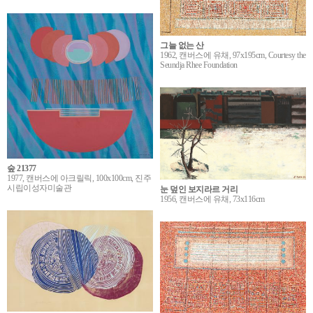
그늘 없는 산
1962, 캔버스에 유채, 97x195cm, Courtesy the
Seundja Rhee Foundation
숲 21377
1977, 캔버스에 아크릴릭, 100x100cm, 진주
시립이성자미술관
눈 덮인 보지라르 거리
1956, 캔버스에 유채, 73x116cm