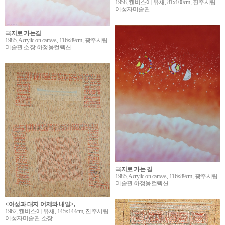
1958, 캔버스에 유채, 81x100cm, 진주시립
이성자미술관
극지로 가는길
1985, Acrylic on canvas, 116x89cm, 광주시립
미술관 소장 하정웅컬렉션
극지로 가는 길
1985, Acrylic on canvas, 116x89cm, 광주시립
미술관 하정웅컬렉션
<여성과 대지-어제와 내일>,
1962, 캔버스에 유채, 145x144cm, 진주시립
이성자미술관 소장