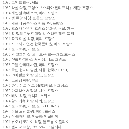
1985 로이드 화랑, 서울
1985 라살 화랑, 프랑스 『소피아·안티포리』 재단, 프랑스
1984 개인전 유네스코, 파리, 프랑스
1982 셍-투앙 시청. 로몬느. 프랑스
1982 세르기 퐁투와즈 훠룸 3M, 프랑스
1982 포스타 개인전 프랑스 문화원, 서울, 한국
1981 김-정훼르노프 화랑, 너스타드 웨드, 독일
1981 쟉크 마쏠 화랑, 파리, 프랑스
1981 포스타 개인전 한국문화원, 파리, 프랑스
1981 현대 화랑, 서울, 한국
1980 반 고호의 집, 오베르-쉬르-우와즈, 프랑스
1979 쟉크 마따라소 서적상, 니스, 프랑스
1978 주불 한국대사관, 파리, 프랑스
1978 국립 현대미술관, 서울, 한국(7.19-8.1)
1977 꺄바렐로 화랑, 깐느, 프랑스
1977 고관당 화랑, 부산
1976 까뉴-쉬르-메르 성(城)박물관, 프랑스
1975 마따라소 서적상, 니스, 프랑스
1974 베노 화랑, 츄리히, 스위스
1974 쏠레이유 화랑, 파리, 프랑스
1974 현대 화랑, 서울, 한국(11.19-25).
1974 이브 브랭 화랑, 파리, 프랑스
1973 상·도메니코, 이몰라, 이탈리아
1971 뉘오바 로기아 화랑, 볼로뉴, 이탈리아
1971 렌지 서적상, 크레모나, 이탈리아