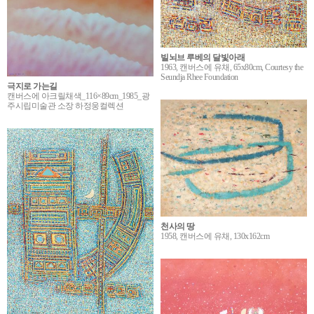
빌뇌브 루베의 달빛아래
1963, 캔버스에 유채, 65x80cm, Courtesy the
Seundja Rhee Foundation
극지로 가는길
캔버스에 아크릴채색_116×89cm_1985_광
주시립미술관 소장 하정웅컬렉션
천사의 땅
1958, 캔버스에 유채, 130x162cm