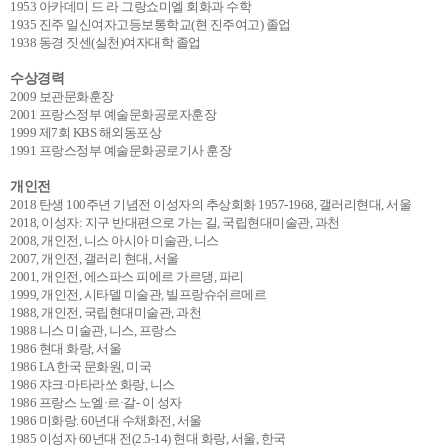
1953 아카데미 드 라 그랑쇼미엘 회화과 수학
1935 진주 일신여자고등보통학교(현 진주여고) 졸업
1938 동경 짓센(실천)여자대학 졸업
수상경력
2009 보관문화훈장
2001 프랑스정부 예술문화공로자훈장
1999 제7회 KBS 해외동포상
1991 프랑스정부 예술문화공로기사 훈장
개인전
2018 탄생 100주년 기념전 이성자의 추상회화 1957-1968, 갤러리현대, 서울
2018, 이성자: 지구 반대편으로 가는 길, 국립현대미술관, 과천
2008, 개인전, 니스 아시아 미술관, 니스
2007, 개인전, 갤러리 현대, 서울
2001, 개인전, 에스파스 피에르 가르댕, 파리
1999, 개인전, 시타델 미술관, 빌프랑슈쉬르메르
1988, 개인전, 국립현대미술관, 과천
1988 니스 미술관, 니스, 프랑스
1986 현대 화랑, 서울
1986 LA 한국 문화원, 미국
1986 쟈크·마타라쏘 화랑, 니스
1986 프랑스 노엘·르·갈- 이 성자
1986 미화랑. 60년대 수채화전, 서울
1985 이성자 60년대 전(2.5-14) 현대 화랑, 서울, 한국