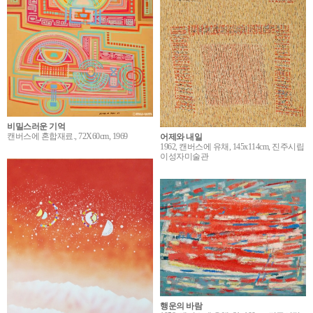
비밀스러운 기억
캔버스에 혼합재료., 72X60cm, 1969
어제와 내일
1962, 캔버스에 유채, 145x114cm, 진주시립
이성자미술관
행운의 바람