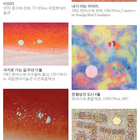
이미지
내가 아는 어머지
1970, 종이에 판화, 72×103cm, 국립현대미
1962, 캔버스에 유채, 130x195cm, Courtesy t
술관
he Seundja Rhee Foundation
극지로 가는 길 83년 11월
1983, 캔버스에 아크릴릭 물감, 129×194.5c
m, 국립현대미술관 이건희컬렉션
천왕성의 도시 4월
캔버스에 혼합재료, 150X150cm, 2007