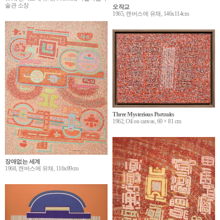
술관 소장
오작교
1965, 캔버스에 유채, 146x114cm
Three Mysterious Portraits
1962, Oil on canvas, 60 × 81 cm
장애없는 세계
1968, 캔버스에 유채, 116x89cm