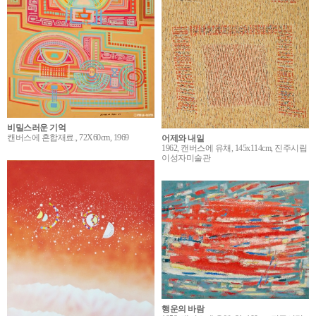
비밀스러운 기억
캔버스에 혼합재료., 72X60cm, 1969
어제와 내일
1962, 캔버스에 유채, 145x114cm, 진주시립
이성자미술관
행운의 바람