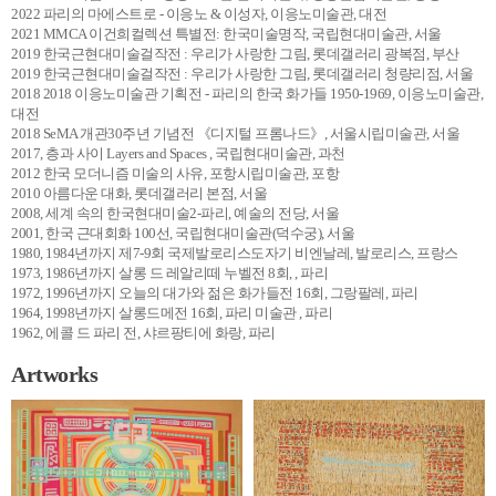
2022 파리의 마에스트로 - 이응노 & 이성자, 이응노미술관, 대전
2021 MMCA 이건희컬렉션 특별전: 한국미술명작, 국립현대미술관, 서울
2019 한국근현대미술걸작전 : 우리가 사랑한 그림, 롯데갤러리 광복점, 부산
2019 한국근현대미술걸작전 : 우리가 사랑한 그림, 롯데갤러리 청량리점, 서울
2018 2018 이응노미술관 기획전 - 파리의 한국 화가들 1950-1969, 이응노미술관,
대전
2018 SeMA 개관30주년 기념전 《디지털 프롬나드》, 서울시립미술관, 서울
2017, 층과 사이 Layers and Spaces , 국립현대미술관, 과천
2012 한국 모더니즘 미술의 사유, 포항시립미술관, 포항
2010 아름다운 대화, 롯데갤러리 본점, 서울
2008, 세계 속의 한국현대미술2-파리, 예술의 전당, 서울
2001, 한국 근대회화 100선, 국립현대미술관(덕수궁), 서울
1980, 1984년까지 제7-9회 국제발로리스도자기 비엔날레, 발로리스, 프랑스
1973, 1986년까지 살롱 드 레알리떼 누벨전 8회, , 파리
1972, 1996년까지 오늘의 대가와 젊은 화가들전 16회, 그랑팔레, 파리
1964, 1998년까지 살롱드메전 16회, 파리 미술관 , 파리
1962, 에콜 드 파리 전, 샤르팡티에 화랑, 파리
Artworks