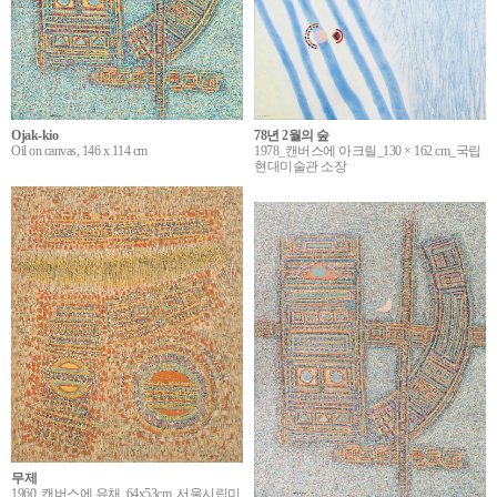
Ojak-kio
78년 2월의 숲
Oil on canvas, 146 x 114 cm
1978_캔버스에 아크릴_130 × 162 cm_국립
현대미술관 소장
무제
1960, 캔버스에 유채, 64x53cm, 서울시립미