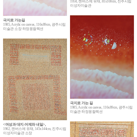
1958, 캔버스에 유채, 81x100cm, 진주시립
이성자미술관
극지로 가는길
1985, Acrylic on canvas, 116x89cm, 광주시립
미술관 소장 하정웅컬렉션
극지로 가는 길
1985, Acrylic on canvas, 116x89cm, 광주시립
미술관 하정웅컬렉션
<여성과 대지-어제와 내일>,
1962, 캔버스에 유채, 145x144cm, 진주시립
이성자미술관 소장