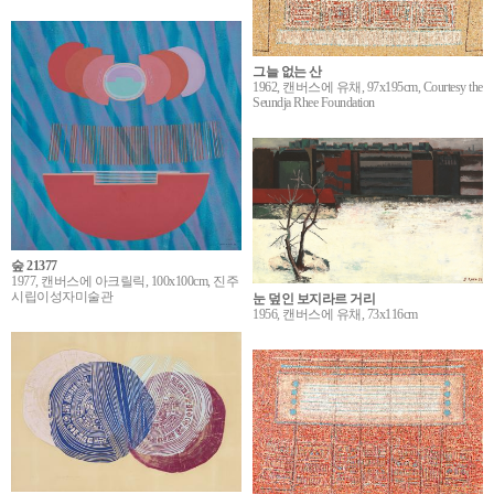
그늘 없는 산
1962, 캔버스에 유채, 97x195cm, Courtesy the
Seundja Rhee Foundation
숲 21377
1977, 캔버스에 아크릴릭, 100x100cm, 진주
시립이성자미술관
눈 덮인 보지라르 거리
1956, 캔버스에 유채, 73x116cm