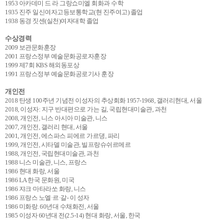
1953 아카데미 드 라 그랑쇼미엘 회화과 수학
1935 진주 일신여자고등보통학교(현 진주여고) 졸업
1938 동경 짓센(실천)여자대학 졸업
수상경력
2009 보관문화훈장
2001 프랑스정부 예술문화공로자훈장
1999 제7회 KBS 해외동포상
1991 프랑스정부 예술문화공로기사 훈장
개인전
2018 탄생 100주년 기념전 이성자의 추상회화 1957-1968, 갤러리현대, 서울
2018, 이성자: 지구 반대편으로 가는 길, 국립현대미술관, 과천
2008, 개인전, 니스 아시아 미술관, 니스
2007, 개인전, 갤러리 현대, 서울
2001, 개인전, 에스파스 피에르 가르댕, 파리
1999, 개인전, 시타델 미술관, 빌프랑슈쉬르메르
1988, 개인전, 국립현대미술관, 과천
1988 니스 미술관, 니스, 프랑스
1986 현대 화랑, 서울
1986 LA 한국 문화원, 미국
1986 쟈크·마타라쏘 화랑, 니스
1986 프랑스 노엘·르·갈- 이 성자
1986 미화랑. 60년대 수채화전, 서울
1985 이성자 60년대 전(2.5-14) 현대 화랑, 서울, 한국