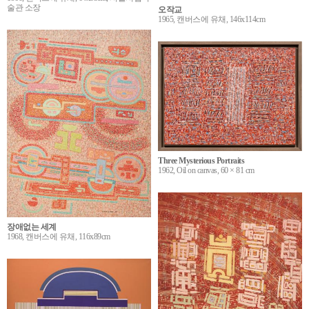
술관 소장
오작교
1965, 캔버스에 유채, 146x114cm
Three Mysterious Portraits
1962, Oil on canvas, 60 × 81 cm
장애없는 세계
1968, 캔버스에 유채, 116x89cm