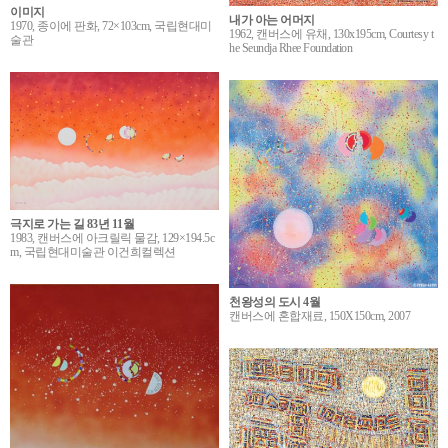
이미지
내가 아는 어머지
1970, 종이에 판화, 72×103cm, 국립현대미
1962, 캔버스에 유채, 130x195cm, Courtesy t
술관
he Seundja Rhee Foundation
극지로 가는 길 83년 11월
1983, 캔버스에 아크릴릭 물감, 129×194.5c
m, 국립현대미술관 이건희컬렉션
천왕성의 도시 4월
캔버스에 혼합재료, 150X150cm, 2007