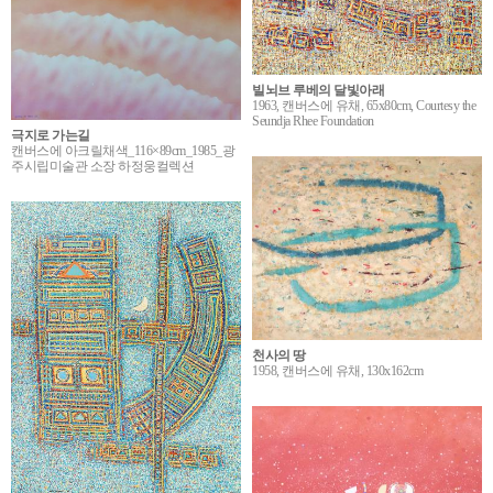
빌뇌브 루베의 달빛아래
1963, 캔버스에 유채, 65x80cm, Courtesy the
Seundja Rhee Foundation
극지로 가는길
캔버스에 아크릴채색_116×89cm_1985_광
주시립미술관 소장 하정웅컬렉션
천사의 땅
1958, 캔버스에 유채, 130x162cm