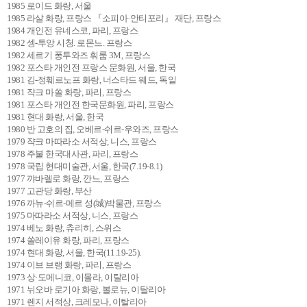
1985 로이드 화랑, 서울
1985 라살 화랑, 프랑스 『소피아·안티포리』 재단, 프랑스
1984 개인전 유네스코, 파리, 프랑스
1982 셍-투앙 시청. 로몬느. 프랑스
1982 세르기 퐁투와즈 훠룸 3M, 프랑스
1982 포스타 개인전 프랑스 문화원, 서울, 한국
1981 김-정훼르노프 화랑, 너스타드 웨드, 독일
1981 쟉크 마쏠 화랑, 파리, 프랑스
1981 포스타 개인전 한국문화원, 파리, 프랑스
1981 현대 화랑, 서울, 한국
1980 반 고호의 집, 오베르-쉬르-우와즈, 프랑스
1979 쟉크 마따라소 서적상, 니스, 프랑스
1978 주불 한국대사관, 파리, 프랑스
1978 국립 현대미술관, 서울, 한국(7.19-8.1)
1977 꺄바렐로 화랑, 깐느, 프랑스
1977 고관당 화랑, 부산
1976 까뉴-쉬르-메르 성(城)박물관, 프랑스
1975 마따라소 서적상, 니스, 프랑스
1974 베노 화랑, 츄리히, 스위스
1974 쏠레이유 화랑, 파리, 프랑스
1974 현대 화랑, 서울, 한국(11.19-25).
1974 이브 브랭 화랑, 파리, 프랑스
1973 상·도메니코, 이몰라, 이탈리아
1971 뉘오바 로기아 화랑, 볼로뉴, 이탈리아
1971 렌지 서적상, 크레모나, 이탈리아