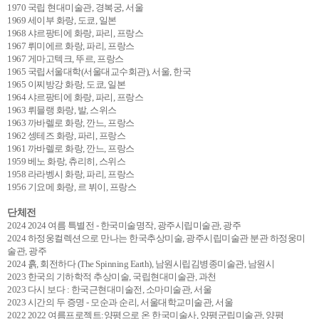
1970 국립 현대미술관, 경복궁, 서울
1969 세이부 화랑, 도쿄, 일본
1968 샤르팡티에 화랑, 파리, 프랑스
1967 뤼미에르 화랑, 파리, 프랑스
1967 게마고텍크, 뚜르, 프랑스
1965 국립서울대학(서울대교수회관), 서울, 한국
1965 이찌방강 화랑, 도쿄, 일본
1964 샤르팡티에 화랑, 파리, 프랑스
1963 뤼믈랭 화랑, 발, 스위스
1963 까바렐로 화랑, 깐느, 프랑스
1962 셍테즈 화랑, 파리, 프랑스
1961 까바렐로 화랑, 깐느, 프랑스
1959 베노 화랑, 츄리히, 스위스
1958 라라벵시 화랑, 파리, 프랑스
1956 기요메 화랑, 르 뷔이, 프랑스
단체전
2024 2024 여름 특별전 - 한국미술명작, 광주시립미술관, 광주
2024 하정웅컬렉션으로 만나는 한국추상미술, 광주시립미술관 분관 하정웅미
술관, 광주
2024 흙, 회전하다 (The Spinning Earth), 남원시립김병종미술관, 남원시
2023 한국의 기하학적 추상미술, 국립현대미술관, 과천
2023 다시 보다 : 한국근현대미술전, 소마미술관, 서울
2023 시간의 두 증명 - 모순과 순리, 서울대학교미술관, 서울
2022 2022 여름프로젝트:양평으로 온 한국미술사, 양평군립미술관, 양평