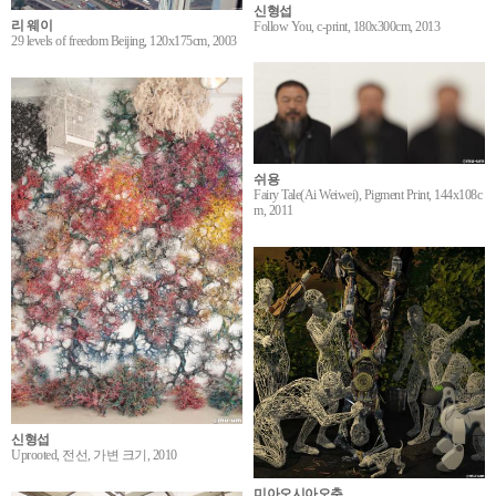
신형섭
리 웨이
Follow You, c-print, 180x300cm, 2013
29 levels of freedom Beijing, 120x175cm, 2003
쉬용
Fairy Tale(Ai Weiwei), Pigment Print, 144x108c
m, 2011
신형섭
Uprooted, 전선, 가변 크기, 2010
미아오시아오춘