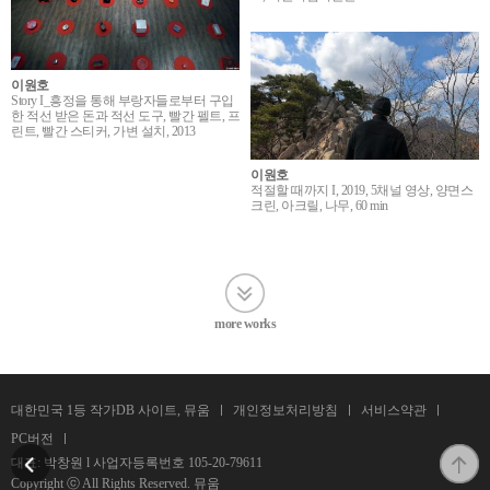
이원호
Story I_흥정을 통해 부랑자들로부터 구입
한 적선 받은 돈과 적선 도구, 빨간 펠트, 프
린트, 빨간 스티커, 가변 설치, 2013
이원호
적절할 때까지 I, 2019, 5채널 영상, 양면스
크린, 아크릴, 나무, 60 min
more works
대한민국 1등 작가DB 사이트, 뮤움
개인정보처리방침
서비스약관
PC버전
대표: 박창원 l 사업자등록번호
105-20-79611
Copyright ⓒ All Rights Reserved. 뮤움