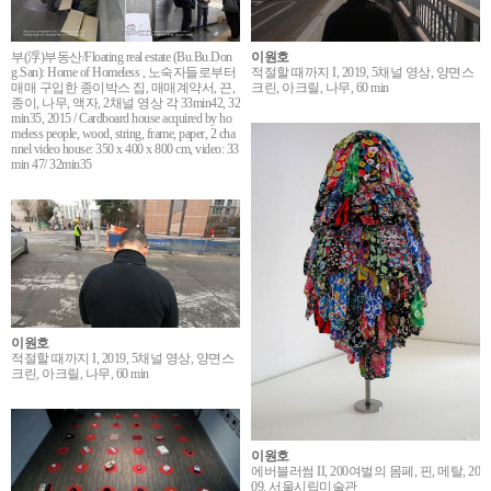
부(浮)부동산/Floating real estate (Bu.Bu.Don
이원호
g.San): Home of Homeless , 노숙자들로부터
적절할 때까지 I, 2019, 5채널 영상, 양면스
매매 구입한 종이박스 집, 매매계약서, 끈,
크린, 아크릴, 나무, 60 min
종이, 나무, 액자, 2채널 영상 각 33min42, 32
min35, 2015 / Cardboard house acquired by ho
meless people, wood, string, frame, paper, 2 cha
nnel video house: 350 x 400 x 800 cm, video: 33
min 47/ 32min35
이원호
적절할 때까지 I, 2019, 5채널 영상, 양면스
크린, 아크릴, 나무, 60 min
이원호
에버블러썸 II, 200여벌의 몸페, 핀, 메탈, 20
09, 서울시립미술관