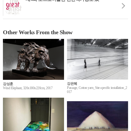
Other Works From the Show
강은혜
강성훈
Passage, Cotton yarn_Site-specific installation_2
Wind Elephant, 320x180x220cm, 2017
017