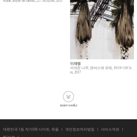
Route, acrylic on canvas, 227.3x182cm, 2011
이재명
어려운 나무, 캔버스에 유채, 193.9×130.5c
m, 2017
more works
대한민국 1등 작가DB 사이트, 뮤움
개인정보처리방침
서비스약관