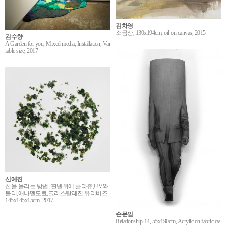
김차영
소금산, 130x194cm, oil on canvas, 2015
김수향
A Garden for you, Mixed media, Installation, Var
iable size, 2017
신예진
산을 올리는 방법, 판넬위에 콜라쥬,UV와
블러,애나멜도료,크리스탈레진,유리비즈_
145x145x15cm_2017
손문일
Relationship-14, 55x190cm, Acrylic on fabric ov