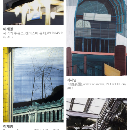
이재명
저녁의 주유소, 캔버스에 유채, 89.5×145.5c
m, 2017
이재명
이면(裏面), acrylic on canvas, 193.7x130.1cm,
2013
이재명