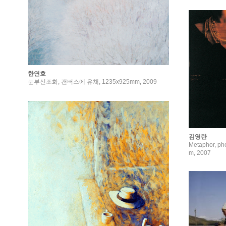
한연호
눈부신조화, 캔버스에 유채, 1235x925mm, 2009
김영란
Metaphor, ph
m, 2007