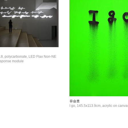
018, polycarbonate, LED Flax Non-NE
esponse module
유승호
I go, 145.5x113.9cm, acrylic on canva