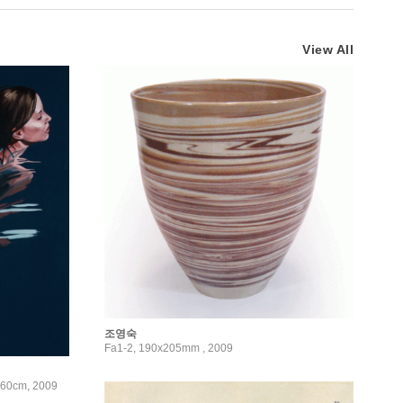
View All
조영숙
Fa1-2, 190x205mm , 2009
60cm, 2009