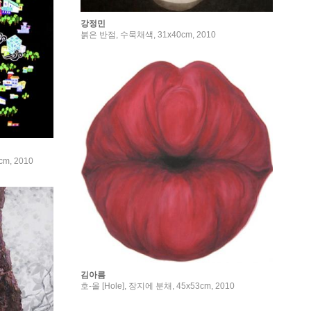
강정민
붉은 반점, 수묵채색, 31x40cm, 2010
m, 2010
김아름
호-올 [Hole], 장지에 분채, 45x53cm, 2010