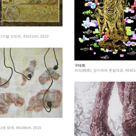
지털 프린트, 43x31cm, 2010
구태희
귀의(歸依), 장지위에 혼합재료, 46x61c
에 채색, 46x38cm, 2010