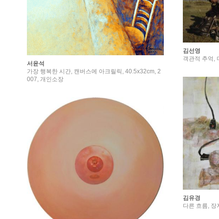
김선영
객관적 추억, 디
서윤석
가장 행복한 시간, 캔버스에 아크릴릭, 40.5x32cm, 2
007, 개인소장
김유경
다른 흐름, 장지