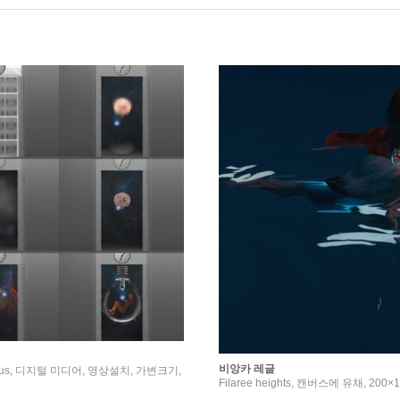
비앙카 레글
imulus, 디지털 미디어, 영상설치, 가변크기,
Filaree heights, 캔버스에 유채, 200×1