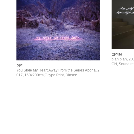
고정원
blah blah, 2
ON, Sound r
이정
You Stole My Heart Away From the Series Aporia, 2
017, 160x200cm,C-type Print, Diasec