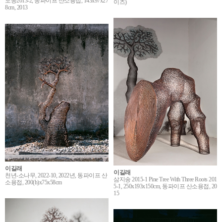
노송2013-2, 동파이프 산소용접, 143x97x27
이즈)
8cm, 2013
이길래
이길래
천년-소나무, 2022-10, 2022년, 동파이프 산
삼지송 2015-1 Pine Tree With Three Roots 201
소용접, 200(h)x75x58cm
5-1, 250x193x150cm, 동파이프 산소용접, 20
15