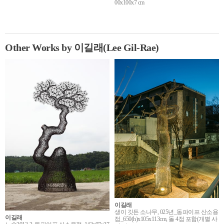
00x100x7 cm
Other Works by 이길래(Lee Gil-Rae)
이길래
생이 깃든 소나무, 025년_동파이프 산소용
이길래
접_650(h)x105x113cm, 돌 4점 포함(개별 사