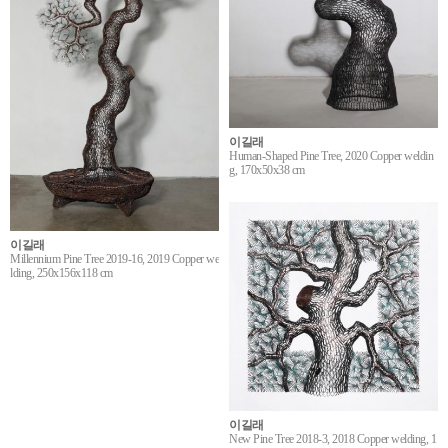
이길래
Human-Shaped Pine Tree, 2020 Copper weldin
g, 170x50x38 cm
이길래
Millennium Pine Tree 2019-16, 2019 Copper we
lding, 250x156x118 cm
이길래
New Pine Tree 2018-3, 2018 Copper welding, 1