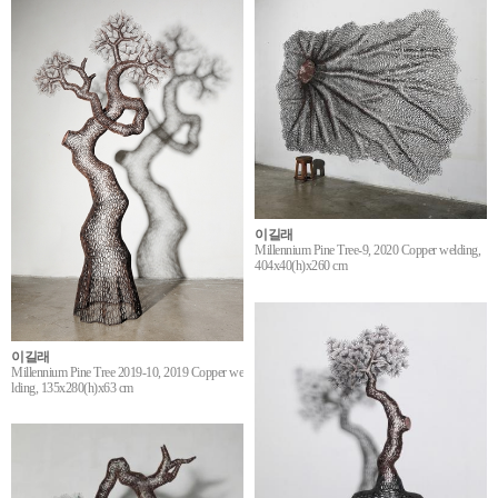
이길래
Millennium Pine Tree-9, 2020 Copper welding,
404x40(h)x260 cm
이길래
Millennium Pine Tree 2019-10, 2019 Copper we
lding, 135x280(h)x63 cm