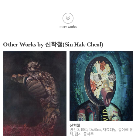
more works
Other Works by 신학철(Sin Hak-Cheol)
신학철
변신 3, 1980, 43x39cm, 재료패널, 종이에 유
채, 잡지, 콜라주