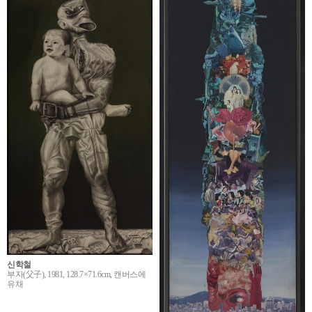
신학철
부자(父子), 1981, 128.7×71.6cm, 캔버스에
유채