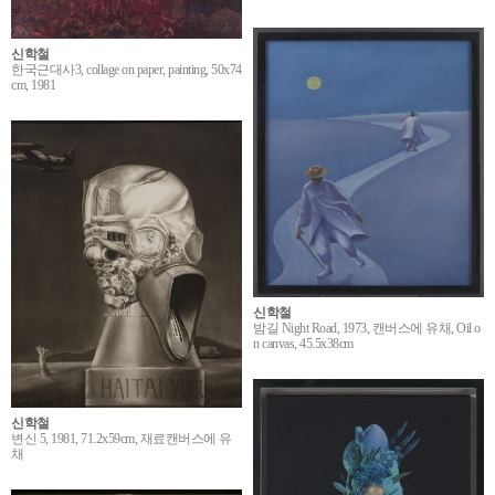
신학철
한국근대사3, collage on paper, painting, 50x74
cm, 1981
신학철
밤길 Night Road, 1973, 캔버스에 유채, Oil o
n canvas, 45.5x38cm
신학철
변신 5, 1981, 71.2x59cm, 재료캔버스에 유
채