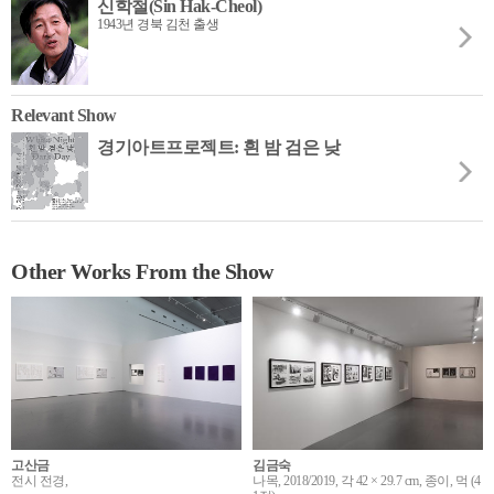
신학철(Sin Hak-Cheol)
1943년 경북 김천 출생
Relevant Show
경기아트프로젝트: 흰 밤 검은 낮
Other Works From the Show
고산금
김금숙
전시 전경,
나목, 2018/2019, 각 42 × 29.7 cm, 종이, 먹 (4