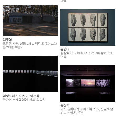
1점)
김무영
오인된 사람, 2016, 2채널 비디오 (1채널:15
분/2채널:10분)
문영태
심상석 78-3, 1978, 122 x 168 cm, 종이 위에
연필
업셋프레스_안지미+이부록
금단의 서재 2, 2020, 아트북, 설치
송상희
다시 살아나거라 아가야, 2017, 싱글 채널
비디오 설치, 17분