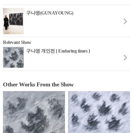
구나영(GUNAYOUNG)
Relevant Show
구나영 개인전 [ Enduring times ]
Other Works From the Show