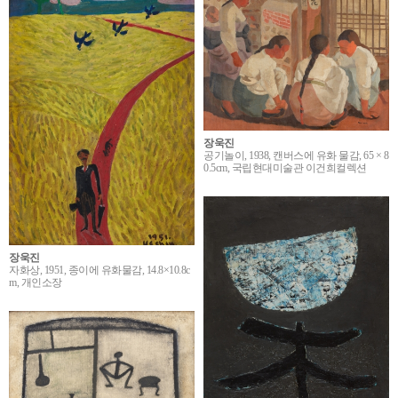
장욱진
공기놀이, 1938, 캔버스에 유화 물감, 65 × 8
0.5cm, 국립현대미술관 이건희컬렉션
장욱진
자화상, 1951, 종이에 유화물감, 14.8×10.8c
m, 개인소장