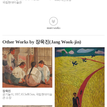
국립현대미술관
more works
Other Works by 장욱진(Jang Wook-jin)
장욱진
공기놀이, 1937, 65.5x80.5cm, 국립현대미술
관 소장