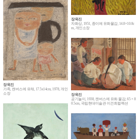
장욱진
자화상, 1951, 종이에 유화물감, 14.8×10.8c
m, 개인소장
장욱진
가족, 캔버스에 유채, 17.5x14cm, 1978, 개인
소장
장욱진
공기놀이, 1938, 캔버스에 유화 물감, 65 × 8
0.5cm, 국립현대미술관 이건희컬렉션