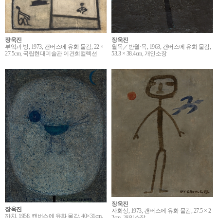
장욱진
장욱진
월목／반월·목, 1963, 캔버스에 유화 물감,
부엌과 방, 1973, 캔버스에 유화 물감, 22 ×
53.3 × 38.4cm, 개인소장
27.5cm, 국립현대미술관 이건희컬렉션
장욱진
장욱진
자화상, 1973, 캔버스에 유화 물감, 27.5 × 2
까치, 1958, 캔버스에 유화 물감, 40×31cm,
2cm, 개인소장