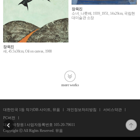
장욱진
소녀_나룻배, 1939_1951, 14x29cm, 국립현
대미술관 소장
장욱진
새, 45.5x38cm, Oil on canvas, 1988
more works
대한민국 1등 작가DB 사이트, 뮤움
개인정보처리방침
서비스약관
PC버전
대표: 박창원 l 사업자등록번호
105-20-79611
Copyright ⓒ All Rights Reserved. 뮤움