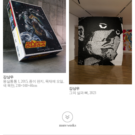
강상우
몽실통통 1, 2015, 종이 판지, 목재에 오일,
색 목탄, 230×160×40cm
강상우
그의 살과 뼈, 2023
more works