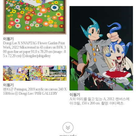
이동기
Dongi Lee X SNAPTAG Flower Garden Print
Work, 2022 Silkscreened in 43 colors on BFK 3
00 gsm fine art paper 91.0 x 78.29 cm (image : 8
5 x 72.29 cm) ⓒdongilee/pibigallery
이동기
펜타곤 Pentagon, 2019 acrylic on canvas 240 X
1000cm ⓒ Dongi Lee / PIBI GALLERY
이동기
A의 머리를 들고 있는 A, 2012. 캔버스에
아크릴, 150 x 200 cm. 촬영: 아티팩츠.