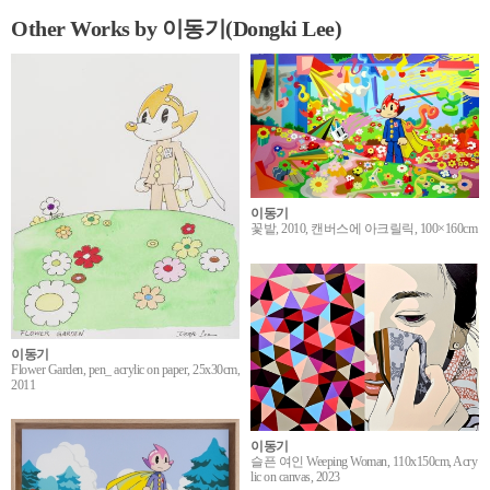
Other Works by 이동기(Dongki Lee)
이동기
꽃밭, 2010, 캔버스에 아크릴릭, 100×160cm
이동기
Flower Garden, pen_ acrylic on paper, 25x30cm,
2011
이동기
슬픈 여인 Weeping Woman, 110x150cm, Acry
lic on canvas, 2023