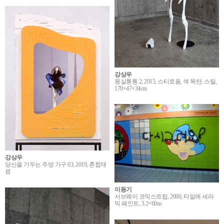
강상우
몽실통통 2, 2015, 스티로폼, 색 목탄, 스틸,
170×47×34cm
강상우
당신을 가두는 주방 가구 03, 2019, 혼합재
료
이동기
서브웨이 코믹스트립, 2000, 타일에 세라
믹 페인트, 3.2×60m