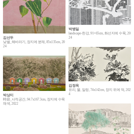
박병일
landscape-한강, 91×65cm, 화선지에 수묵, 20
24
김선두
낮별_해바라기, 장지에 분채, 85x135cm, 20
24
김정옥
유리, 물, 일렁, 74x142cm, 장지 위에 먹, 202
4
박상미
時節_사적공간, 94.7x167.3cm, 장지에 수묵
채색, 2022