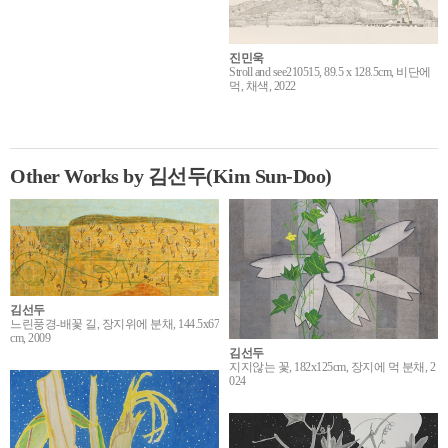
진민욱
Stroll and see210515, 89.5 x 128.5cm, 비단에
먹, 채색, 2022
Other Works by 김선두(Kim Sun-Doo)
김선두
느린풍경-배꽃 길, 장지위에 분채, 144.5x67
cm, 2009
김선두
지지않는 꽃, 182x125cm, 장지에 먹 분채, 2
024