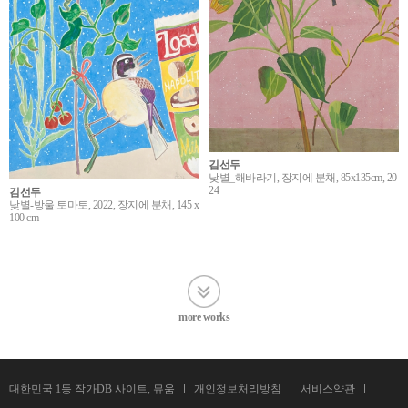
김선두
낮별_해바라기, 장지에 분채, 85x135cm, 20
24
김선두
낮별-방울 토마토, 2022, 장지에 분채, 145 x
100 cm
more works
대한민국 1등 작가DB 사이트, 뮤움
개인정보처리방침
서비스약관