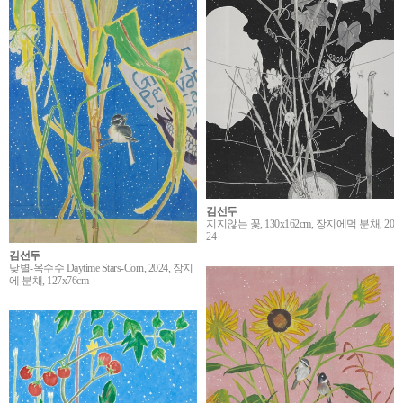
김선두
지지않는 꽃, 130x162cm, 장지에먹 분채, 20
24
김선두
낮별-옥수수 Daytime Stars-Corn, 2024, 장지
에 분채, 127x76cm