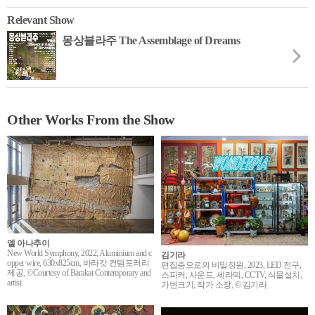
Relevant Show
몽상블라주 The Assemblage of Dreams
Other Works From the Show
엘 아나추이
New World Symphony, 2022, Aluminium and c
김기라
opper wire, 630x825cm, 바라캇 컨템포러리
편집증으로의 비밀정원, 2023, LED 전구,
제공, ©Courtesy of Barakat Contemporary and
스피커, 사운드, 세라믹, CCTV, 식물설치,
artist
가변크기, 작가 소장, © 김기라