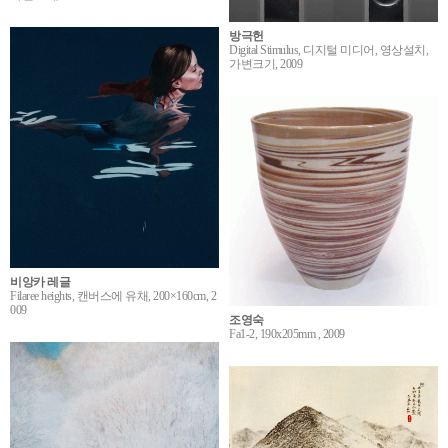
방극헌
Digital Stimulus, 디지털 미디어, 영상설치,
가변크기, 2009
비앙카 레글
Filaree heights, 캔버스에 유채, 200×160cm, 2
009
조영숙
Fa1-2, 190x205mm , 2009