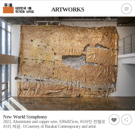
ARTWORKS
New World Symphony
2022, Aluminium and copper wire, 630x825cm, 바라캇 컨템포
러리 제공, ©Courtesy of Barakat Contemporary and artist