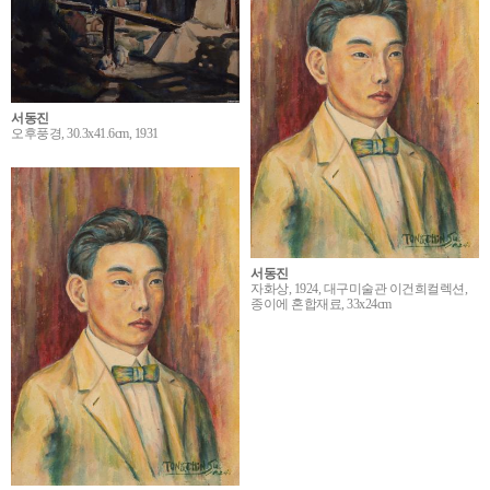
서동진
오후풍경, 30.3x41.6cm, 1931
서동진
자화상, 1924, 대구미술관 이건희컬렉션,
종이에 혼합재료, 33x24cm