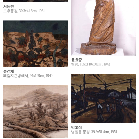
서동진
오후풍경, 30.3x41.6cm, 1931
윤효중
현명, 165x110x50cm , 1942
류경채
폐림지근방에서, 94x129cm, 1949
박고석
범일동 풍경, 39.3x51.4cm, 1951