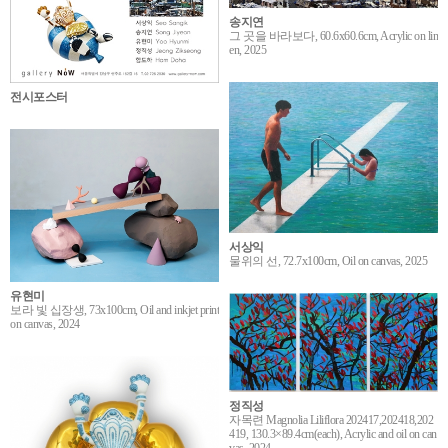
송지연
그 곳을 바라보다, 60.6x60.6cm, Acrylic on lin
en, 2025
전시포스터
서상익
물위의 선, 72.7x100cm, Oil on canvas, 2025
유현미
보라 빛 십장생, 73x100cm, Oil and inkjet print
on canvas, 2024
정직성
자목련 Magnolia Liliflora 202417,202418,202
419, 130.3×89.4cm(each), Acrylic and oil on can