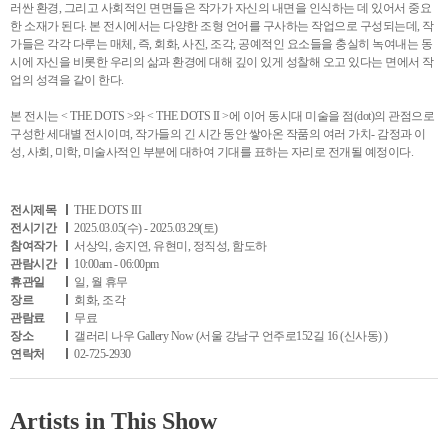
러싼 환경, 그리고 사회적인 면면들은 작가가 자신의 내면을 인식하는 데 있어서 중요
한 소재가 된다. 본 전시에서는 다양한 조형 언어를 구사하는 작업으로 구성되는데, 작
가들은 각각 다루는 매체, 즉, 회화, 사진, 조각, 공예적인 요소들을 충실히 녹여내는 동
시에 자신을 비롯한 우리의 삶과 환경에 대해 깊이 있게 성찰해 오고 있다는 면에서 작
업의 성격을 같이 한다.
본 전시는 < THE DOTS >와 < THE DOTS II >에 이어 동시대 미술을 점(dot)의 관점으로
구성한 세대별 전시이며, 작가들의 긴 시간 동안 쌓아온 작품의 여러 가치- 감정과 이
성, 사회, 미학, 미술사적인 부분에 대하여 기대를 표하는 자리로 전개될 예정이다.
전시제목
THE DOTS III
전시기간
2025.03.05(수) - 2025.03.29(토)
참여작가
서상익, 송지연, 유현미, 정직성, 함도하
관람시간
10:00am - 06:00pm
휴관일
일, 월 휴무
장르
회화, 조각
관람료
무료
장소
갤러리 나우 Gallery Now (서울 강남구 언주로152길 16 (신사동) )
연락처
02-725-2930
Artists in This Show