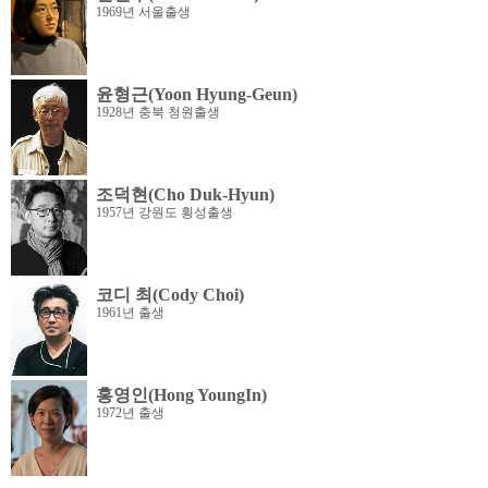
1969년 서울출생
윤형근(Yoon Hyung-Geun)
1928년 충북 청원출생
조덕현(Cho Duk-Hyun)
1957년 강원도 횡성출생
코디 최(Cody Choi)
1961년 출생
홍영인(Hong YoungIn)
1972년 출생