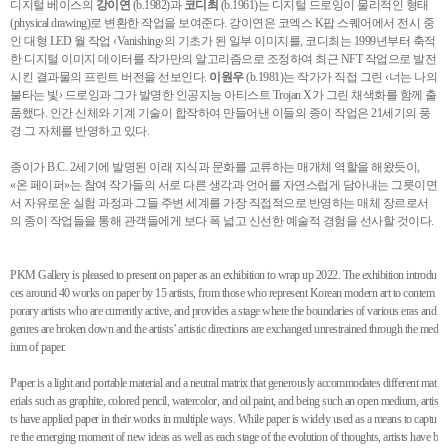
디지털 베이스의
강이연
(b.1982)과
코디최
(b.1961)는 디지털 드로잉이 물리적인 형태
(physical drawing)로 변환한 작업을 보여준다. 강이연은 코엑스 K팝 스퀘어에서 전시 중
인 대형 LED 월 작업 ‹Vanishing›의 기초가 된 일부 이미지를, 코디최는 1999년부터 축적
한 디지털 이미지 데이터를 작가만의 알고리즘으로 조정하여 최근 NFT 작업으로 발전
시킨 결과물의 프린트 버전을 선보인다.
이원우
(b.1981)는 작가가 직접 그린 ‹너는 나의
불타는 빛› 드로잉과 그가 발명한 인공지능 아티스트 Trojan X가 그린 채색화를 함께 출
품했다. 인간 신체와 기계 기술이 합작하여 만들어낸 이들의 종이 작업은 21세기의 풍
경 그 자체를 반영하고 있다.
종이가 B.C. 2세기에 발명된 이래 지식과 문화를 교류하는 매개체 역할을 해왔듯이,
«온 페이퍼»는 참여 작가들의 서로 다른 생각과 언어를 자연스럽게 담아내는 그릇이면
서 자유로운 실험 과정과 그들 주변 세계를 가장 직접적으로 반영하는 매체 장르로서
의 종이 작업들을 통해 관객들에게 보다 폭 넓고 신선한 예술적 경험을 선사할 것이다.
PKM Gallery is pleased to present on paper as an exhibition to wrap up 2022. The exhibition introdu
ces around 40 works on paper by 15 artists, from those who represent Korean modern art to contem
porary artists who are currently active, and provides a stage where the boundaries of various eras and
genres are broken down and the artists’ artistic directions are exchanged unrestrained through the med
ium of paper.
Paper is a light and portable material and a neutral matrix that generously accommodates different mat
erials such as graphite, colored pencil, watercolor, and oil paint, and being such an open medium, artis
ts have applied paper in their works in multiple ways. While paper is widely used as a means to captu
re the emerging moment of new ideas as well as each stage of the evolution of thoughts, artists have b