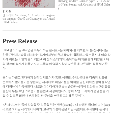
Drawing, Undated Color on paper 17.3 x 25.3 c
m © Yun Seong-ryeol. Courtesy of PKM Galler
y.
김지원
맨드라미 Mendrami, 2013 Ball point pen goua
che on paper 45 x 45 cm Courtesy of the Artist &
PKM Gallery.
Press Release
PKM 갤러리는 2022년을 마무리하는 전시로 «온 페이퍼»를 개최한다. 본 전시에서는
한국 근현대미술을 대표하는 작가에서부터 현재 활발히 활동하고 있는 동시대 미술 작
가에 이르는 15인의 종이 작업 40여 점이 소개되며, 종이라는 매체를 통해 다양한 시대
와 장르의 경계가 허물어지고 그들의 예술적 지향이 자유롭게 교류하는 장을 보여준
다.
종이는 가볍고 휴대하기 편리한 재료이자 흑연, 색연필, 수채, 유채 등 각종의 안료를
순수하게 받아들이는 중립적인 지지체로, 미술가들은 이처럼 열린 매체인 종이를 작업
에 다양하게 적용해왔다. 새로운 아이디어가 샘솟는 순간과 생각이 진화하는 과정들을
붙잡아 두는 수단으로 종이를 손쉽게 사용하면서도, 종이 작업 그 자체가 완결성을 가
질 수 있도록 화면 내부의 형상과 구성을 부단히 고민해온 것이다.
«온 페이퍼»는 종이 작업을 주 작품을 위한 전편 (prequel)이나 파생된 형태의 속편 (sequ
el)으로 여기는 시각에서 나아가, 고유의 아름다움을 지닌 독립체로 주목한다. 동시에