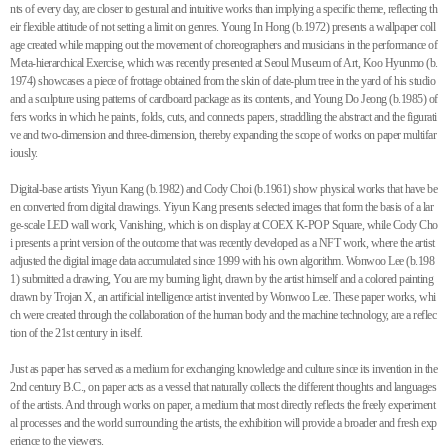
nts of every day, are closer to gestural and intuitive works than implying a specific theme, reflecting th
eir flexible attitude of not setting a limit on genres. Young In Hong (b.1972) presents a wallpaper coll
age created while mapping out the movement of choreographers and musicians in the performance of
Meta-hierarchical Exercise, which was recently presented at Seoul Museum of Art, Koo Hyunmo (b.
1974) showcases a piece of frottage obtained from the skin of date-plum tree in the yard of his studio
and a sculpture using patterns of cardboard package as its contents, and Young Do Jeong (b.1985) of
fers works in which he paints, folds, cuts, and connects papers, straddling the abstract and the figurati
ve and two-dimension and three-dimension, thereby expanding the scope of works on paper multifar
iously.
Digital-base artists Yiyun Kang (b.1982) and Cody Choi (b.1961) show physical works that have be
en converted from digital drawings. Yiyun Kang presents selected images that form the basis of a lar
ge-scale LED wall work, Vanishing, which is on display at COEX K-POP Square, while Cody Cho
i presents a print version of the outcome that was recently developed as a NFT work, where the artist
adjusted the digital image data accumulated since 1999 with his own algorithm. Wonwoo Lee (b.198
1) submitted a drawing, You are my burning light, drawn by the artist himself and a colored painting
drawn by Trojan X, an artificial intelligence artist invented by Wonwoo Lee. These paper works, whi
ch were created through the collaboration of the human body and the machine technology, are a reflec
tion of the 21st century in itself.
Just as paper has served as a medium for exchanging knowledge and culture since its invention in the
2nd century B.C., on paper acts as a vessel that naturally collects the different thoughts and languages
of the artists. And through works on paper, a medium that most directly reflects the freely experiment
al processes and the world surrounding the artists, the exhibition will provide a broader and fresh exp
erience to the viewers.