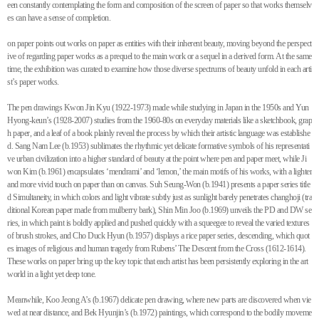
een constantly contemplating the form and composition of the screen of paper so that works themselv
es can have a sense of completion.
on paper points out works on paper as entities with their inherent beauty, moving beyond the perspect
ive of regarding paper works as a prequel to the main work or a sequel in a derived form. At the same
time, the exhibition was curated to examine how those diverse spectrums of beauty unfold in each arti
st’s paper works.
The pen drawings Kwon Jin Kyu (1922-1973) made while studying in Japan in the 1950s and Yun
Hyong-keun’s (1928-2007) studies from the 1960-80s on everyday materials like a sketchbook, grap
h paper, and a leaf of a book plainly reveal the process by which their artistic language was establishe
d. Sang Nam Lee (b.1953) sublimates the rhythmic yet delicate formative symbols of his representati
ve urban civilization into a higher standard of beauty at the point where pen and paper meet, while Ji
won Kim (b.1961) encapsulates ‘mendrami’ and ‘lemon,’ the main motifs of his works, with a lighter
and more vivid touch on paper than on canvas. Suh Seung-Won (b.1941) presents a paper series title
d Simultaneity, in which colors and light vibrate subtly just as sunlight barely penetrates changhoji (tra
ditional Korean paper made from mulberry bark), Shin Min Joo (b.1969) unveils the PD and DW se
ries, in which paint is boldly applied and pushed quickly with a squeegee to reveal the varied textures
of brush strokes, and Cho Duck Hyun (b.1957) displays a rice paper series, descending, which quot
es images of religious and human tragedy from Rubens’ The Descent from the Cross (1612-1614).
These works on paper bring up the key topic that each artist has been persistently exploring in the art
world in a light yet deep tone.
Meanwhile, Koo Jeong A’s (b.1967) delicate pen drawing, where new parts are discovered when vie
wed at near distance, and Bek Hyunjin’s (b.1972) paintings, which correspond to the bodily moveme