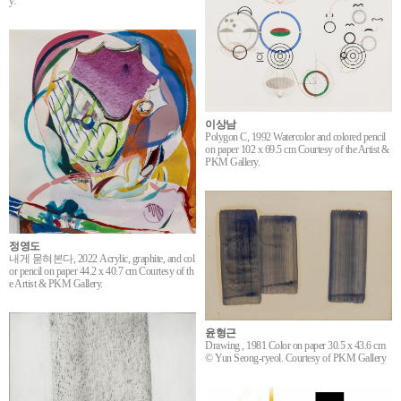
y.
이상남
Polygon C, 1992 Watercolor and colored pencil
on paper 102 x 69.5 cm Courtesy of the Artist &
PKM Gallery.
정영도
내게 묻혀본다, 2022 Acrylic, graphite, and col
or pencil on paper 44.2 x 40.7 cm Courtesy of th
e Artist & PKM Gallery.
윤형근
Drawing , 1981 Color on paper 30.5 x 43.6 cm
© Yun Seong-ryeol. Courtesy of PKM Gallery