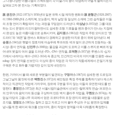
그 다종다양한 아름다움의 스펙트럼이 각 미술가의 종이 작업에서 어떻게 펼쳐지는지
살펴보고자 본 전시는 기획되었다.
故 권진규
(1922-1973)가 1950년대 일본 유학 시절 제작한 펜화와
故 윤형근
(1928-2007)
이 1960-1980년대 스케치북, 모눈종이, 책의 낱장 등 일상의 소재에 그린 습작들은 이들
의 조형 언어가 확립되어 가는 과정을 꾸밈없이 드러낸다.
이상남
(b.1953)은 그를 대표
하는 도시 문명의 리드미컬하면서도 섬세한 조형 기호들을 펜과 종이가 만나는 지점에
서 완성도 높은 아름다움으로 승화시키며,
김지원
(b.1961)은 작업의 주된 모티프인 ‘맨
드라미’와 ‘레몬’을 캔버스 회화보다 경쾌하고 생생한 터치로 종이 위에 담아냈다.
서
승원
(b.1941)은 햇볕이 창호지에 어슴푸레 투과되듯 색과 빛이 은근하게 진동하는 ‹동
시성› 종이 연작을,
신민주
(b.1969)는 물감을 과감히 도포하고 이를 스퀴지로 빠르게 밀
어내며 붓질의 여러 결을 드러낸 ‹PD›, ‹DW› 연작을,
조덕현
(b.1957)은 루벤스의 ‹십자
가에서 내려지는 예수› (1612–1614) 속 종교적, 인간적인 비극의 이미지를 인용한 ‹desce
nding› 장지 연작을 선보인다. 이상의 종이 작업은 각 작가가 작품세계에서 끈질기게 탐
구해온 주요 화두를 가볍지만 깊이 있게 내던진다.
한편, 가까이서 볼 때 새로운 부분들이 발견되는
구정아
(b.1967)의 섬세한 펜 드로잉과
그날그날의 몸짓에 따른
백현진
(b.1972)의 페인팅은 특정 주제를 함축하기보다 제스처
적이고 직관적인 작업에 가까우며, 장르에 구분을 두지 않는 이들의 유연한 태도를 반
영한다.
홍영인
(b.1972)은 최근 서울시립미술관에서 선보인 ‹탈위계적 연습› 퍼포먼스
의 안무가와 음악가의 동선을 구상하며 만든 벽지 콜라주 작업을,
구현모
(b.1974)는 작
업실 마당의 고욤나무 외피에서 얻은 프로타주와 포장 판지의 패턴을 내용물로 삼은
조각을,
정영도
(b.1985)는 칠하고 접고 자르고 이어 붙여 추상과 구상, 평면과 입체를
넘나들게 한 페이퍼 워크를 선보이며, 종이 작업의 영역을 더욱 다채롭게 확장한다.