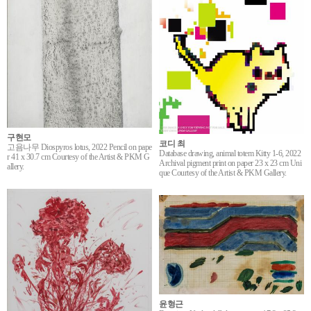
구현모
코디 최
고욤나무 Diospyros lotus, 2022 Pencil on pape
Database drawing, animal totem Kitty 1-6, 2022
r 41 x 30.7 cm Courtesy of the Artist & PKM G
Archival pigment print on paper 23 x 23 cm Uni
allery.
que Courtesy of the Artist & PKM Gallery.
윤형근