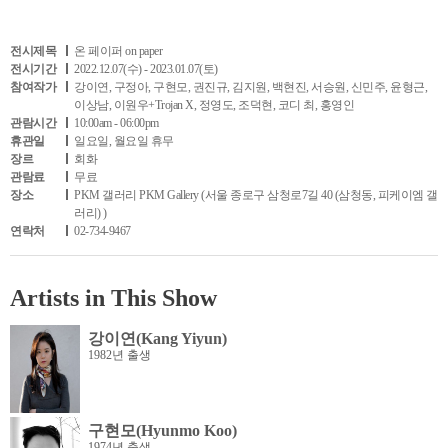
전시제목
온 페이퍼 on paper
전시기간
2022.12.07(수) - 2023.01.07(토)
참여작가
강이연, 구정아, 구현모, 권진규, 김지원, 백현진, 서승원, 신민주, 윤형근,
이상남, 이원우+Trojan X, 정영도, 조덕현, 코디 최, 홍영인
관람시간
10:00am - 06:00pm
휴관일
일요일, 월요일 휴무
장르
회화
관람료
무료
장소
PKM 갤러리 PKM Gallery (서울 종로구 삼청로7길 40 (삼청동, 피케이엠 갤
러리) )
연락처
02-734-9467
Artists in This Show
강이연(Kang Yiyun)
1982년 출생
구현모(Hyunmo Koo)
1974년 출생