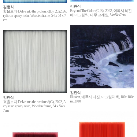
김현식
김현식
Beyond The Color (C, B), 2022, 에폭시 레진
玄을보다 Delve into the profound(B), 2022, Ac
에 아크릴릭, 나무 프레임, 54x54x7cm
rylic on epoxy resin, Wooden frame, 54 x 54 x 7
cm
김현식
Illusion, 에폭시 레진, 아크릴채색, 100×100c
김현식
m, 2010
玄을보다 Delve into the profound(G), 2022, A
crylic on epoxy resin, Wooden frame, 54 x 54 x
7cm