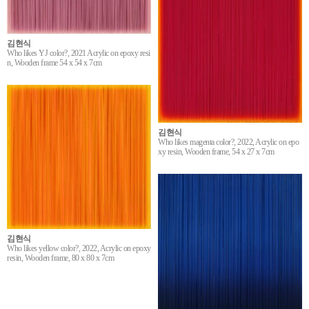
김현식
Who likes YJ color?, 2021 Acrylic on epoxy resi
n, Wooden frame 54 x 54 x 7cm
김현식
Who likes magenta color?, 2022, Acrylic on epo
xy resin, Wooden frame, 54 x 27 x 7cm
김현식
Who likes yellow color?, 2022, Acrylic on epoxy
resin, Wooden frame, 80 x 80 x 7cm