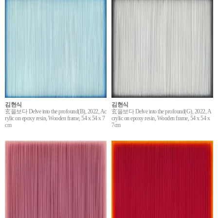
김현식
김현식
玄을보다 Delve into the profound(B), 2022, Ac
玄을보다 Delve into the profound(G), 2022, A
rylic on epoxy resin, Wooden frame, 54 x 54 x 7
crylic on epoxy resin, Wooden frame, 54 x 54 x
cm
7cm