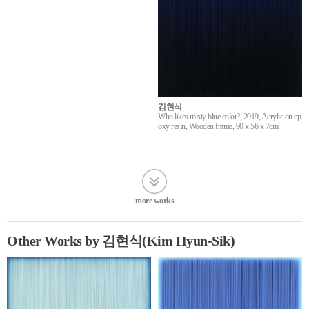
김현식
Who likes misty blue color?, 2019, Acrylic on ep
oxy resin, Wooden frame, 90 x 56 x 7cm
more works
Other Works by 김현식(Kim Hyun-Sik)