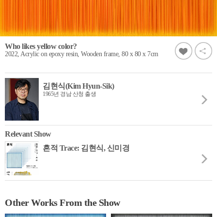
Who likes yellow color?
2022, Acrylic on epoxy resin, Wooden frame, 80 x 80 x 7cm
김현식(Kim Hyun-Sik)
1965년 경남 산청 출생
Relevant Show
흔적 Trace: 김현식, 신미경
Other Works From the Show