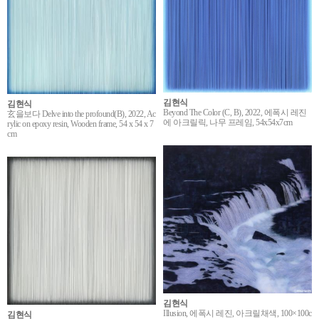
김현식
김현식
Beyond The Color (C, B), 2022, 에폭시 레진
玄을보다 Delve into the profound(B), 2022, Ac
에 아크릴릭, 나무 프레임, 54x54x7cm
rylic on epoxy resin, Wooden frame, 54 x 54 x 7
cm
김현식
Illusion, 에폭시 레진, 아크릴채색, 100×100c
김현식