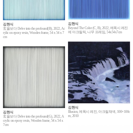
김현식
김현식
Beyond The Color (C, B), 2022, 에폭시 레진
玄을보다 Delve into the profound(B), 2022, Ac
에 아크릴릭, 나무 프레임, 54x54x7cm
rylic on epoxy resin, Wooden frame, 54 x 54 x 7
cm
김현식
Illusion, 에폭시 레진, 아크릴채색, 100×100c
김현식
m, 2010
玄을보다 Delve into the profound(G), 2022, A
crylic on epoxy resin, Wooden frame, 54 x 54 x
7cm