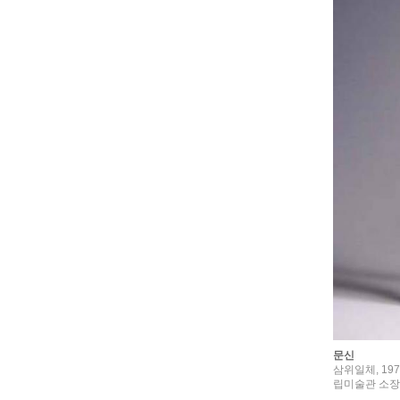
문신
삼위일체, 197
립미술관 소장