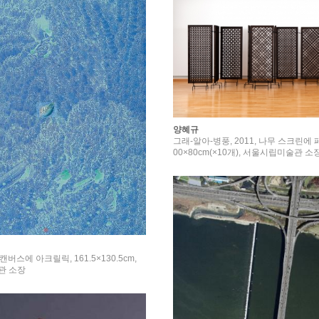
양혜규
그래-알아-병풍, 2011, 나무 스크린에 페
00×80cm(×10개), 서울시립미술관 소
9, 캔버스에 아크릴릭, 161.5×130.5cm,
관 소장