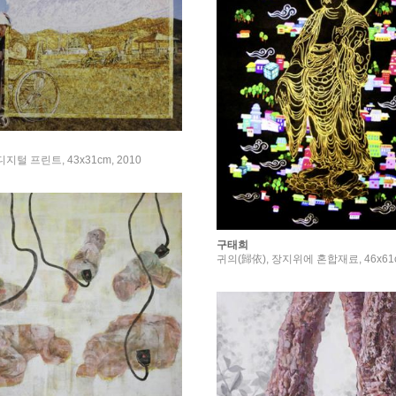
지털 프린트, 43x31cm, 2010
구태희
귀의(歸依), 장지위에 혼합재료, 46x61c