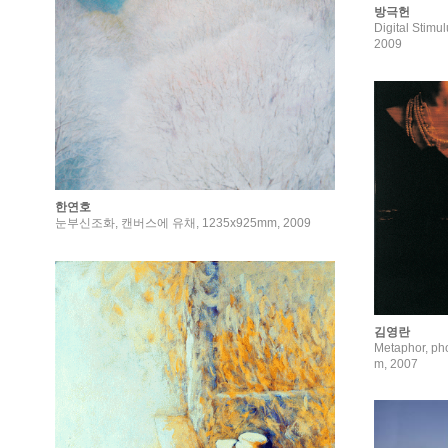
방극헌
Digital St
2009
한연호
눈부신조화, 캔버스에 유채, 1235x925mm, 2009
김영란
Metaphor, ph
m, 2007