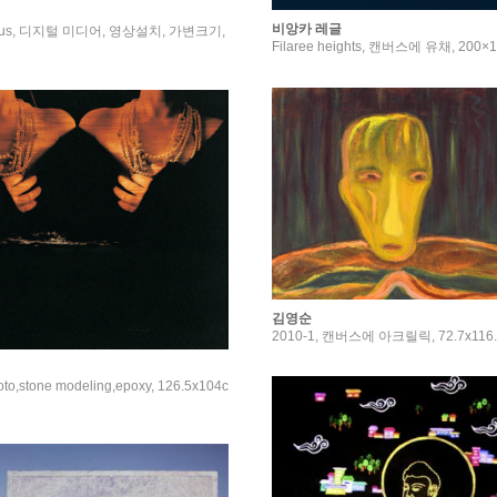
비앙카 레글
imulus, 디지털 미디어, 영상설치, 가변크기,
Filaree heights, 캔버스에 유채, 200×1
김영순
2010-1, 캔버스에 아크릴릭, 72.7x116.
oto,stone modeling,epoxy, 126.5x104c