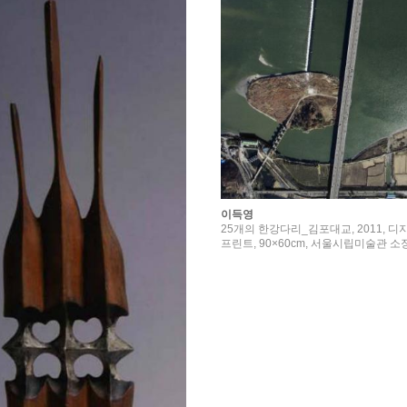
이득영
25개의 한강다리_김포대교, 2011, 
프린트, 90×60cm, 서울시립미술관 소