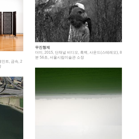
무진형제
더미, 2015, 단채널 비디오, 흑백, 사운드(스테레오), 8
분 56초, 서울시립미술관 소장
인트, 금속, 2
장