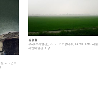
김용철
무제(초지벌판), 2017, 포토몽타주, 147×111cm, 서울
시립미술관 소장
디지털 피그먼트
장