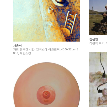
김선영
객관적 추억, 디
서윤석
가장 행복한 시간, 캔버스에 아크릴릭, 40.5x32cm, 2
007, 개인소장