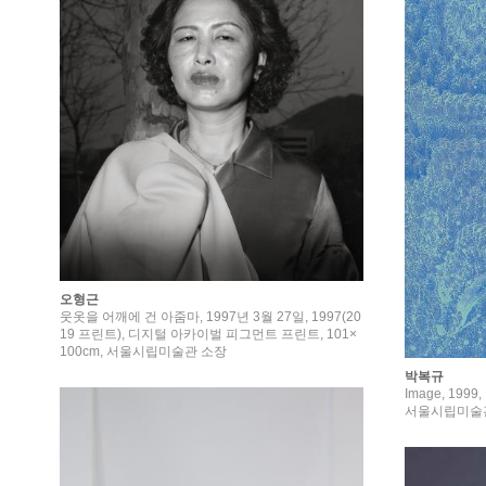
오형근
웃옷을 어깨에 건 아줌마, 1997년 3월 27일, 1997(20
19 프린트), 디지털 아카이벌 피그먼트 프린트, 101×
100cm, 서울시립미술관 소장
박복규
Image, 199
서울시립미술