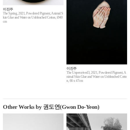
이진주
The Spring, 2021, Powdered Pigment, Animal S
kin Glue and Water on Unbleached Cotton, Ø40
cm
이진주
The Unperceived3, 2021, Powdered Pigment, A
nimal Skin Glue and Water on Unbleached Cotto
n, 66 x 47cm
Other Works by 권도연(Gwon Do-Yeon)