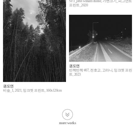
SF3_john william dunne, 가변크기_피그먼트
프린트_2020
권도연
반짝반짝 #07, 전호교, 고라니, 잉크젯 프린
트, 2023
권도연
비숲_1, 2021, 잉크젯 프린트, 160x120cm
more works