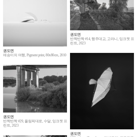
권도연
반짝반짝 #14, 행주대교, 고라니, 잉크젯 프
린트, 2023
권도연
애송이의 여행, Pigment print, 80x80cm, 2010
권도연
반짝반짝 #29, 올림픽대로, 수달, 잉크젯 프
린트, 2023
권도연