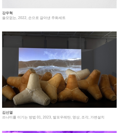
강우혁
쓸모없는, 2022, 손으로 갈아낸 주화세트
김선열
쓰나미를 이기는 방법 01, 2023, 발포우레탄, 영상, 조각, 가변설치