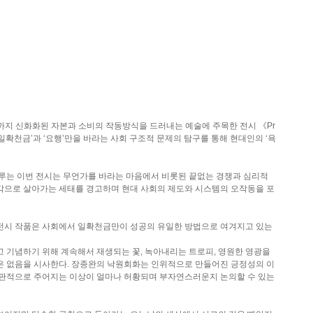
(일)까지 신화화된 자본과 소비의 작동방식을 드러내는 예술에 주목한 전시 《Pr
 전시는 ‘일확천금’과 ‘요행’만을 바라는 사회 구조적 문제의 탐구를 통해 현대인의 ‘욕
다루는 이번 전시는 무언가를 바라는 마음에서 비롯된 끝없는 경쟁과 심리적
각으로 살아가는 세태를 경고하며 현대 사회의 제도와 시스템의 오작동을 포
작가 9명은 전시 작품은 사회에서 일확천금만이 성공의 유일한 방법으로 여겨지고 있는
 기념하기 위해 계속해서 재생되는 꽃, 녹아내리는 트로피, 영원한 영광을
은 없음을 시사한다. 장종완의 낙원회화는 인위적으로 만들어진 긍정성의 이
비판적으로 주어지는 이상이 얼마나 허황되며 부자연스러운지 논의할 수 있는