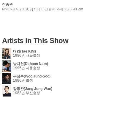
장종완
NMLR-14, 2019, 장지에 아크릴릭 과슈, 62 × 41 cm
Artists in This Show
태킴(Tae KIM)
1986년 서울출생
남다현(Dahoon Nam)
1995년 서울출생
우정수(Woo Jung-Soo)
1986년 출생
장종완(Jang Jong-Wan)
1983년 부산출생