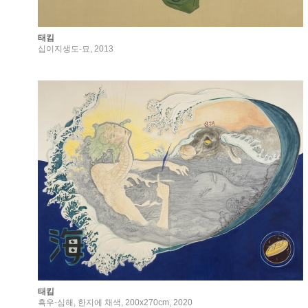
태킴
십이지생도-묘, 2013
태킴
흑우-심해, 한지에 채색, 200x270cm, 2020