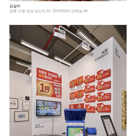
김실비
금융-신용-영성 삼신도 01, 20192024, 단채널 4K