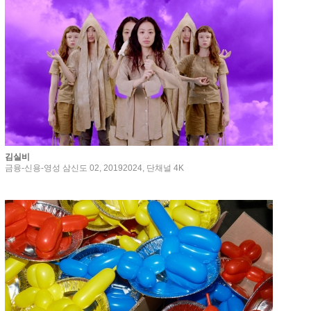
김실비
금융-신용-영성 삼신도 02, 20192024, 단채널 4K