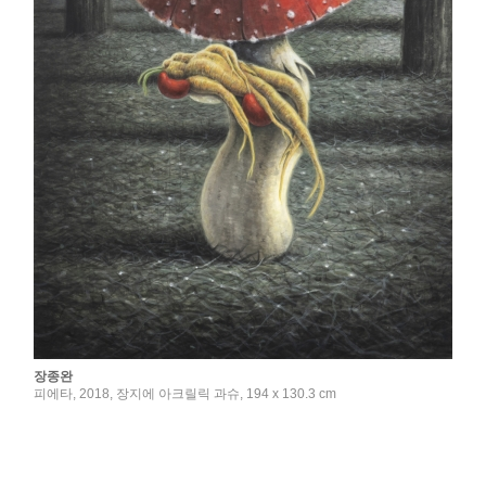
장종완
피에타, 2018, 장지에 아크릴릭 과슈, 194 x 130.3 cm