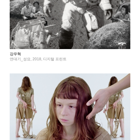
강우혁
연대기_성묘, 2018, 디지털 프린트