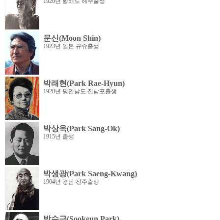
1920년 황해도 해주출생
문신(Moon Shin)
1923년 일본 규슈출생
박래현(Park Rae-Hyun)
1920년 평안남도 진남포출생
박상옥(Park Sang-Ok)
1915년 출생
박생광(Park Saeng-Kwang)
1904년 경남 진주출생
박수근(Sookeun Park)