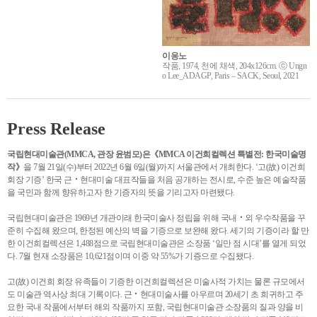
이응노
작품, 1974, 천에 채색, 204x126cm. ⓒ Ungn
o Lee_ADAGP, Paris – SACK, Seoul, 2021
Press Release
국립현대미술관(MMCA, 관장 윤범모)은《MMCA 이건희컬렉션 특별전: 한국미술명
작》
을 7월 21일(수)부터 2022년 6월 6일(월)까지 서울관에서 개최한다. ‘고(故) 이건희
회장 기증’ 한국 근‧현대미술 대표작들을 처음 공개하는 전시로, 수준 높은 예술작품
을 국민과 함께 향유하고자 한 기증자의 뜻을 기리고자 마련됐다.
국립현대미술관은 1969년 개관이래 한국미술사 정립을 위해 국내‧외 우수작품을 꾸
준히 수집해 왔으며, 한정된 예산의 벽을 기증으로 보완해 왔다. 세기의 기증이라 할 만
한 이건희컬렉션은 1,488점으로 국립현대미술관은 소장품 ‘일만 점 시대’를 열게 되었
다. 7월 현재 소장품은 10,621점이며 이중 약 55%가 기증으로 수집됐다.
고(故) 이건희 회장 유족들이 기증한 이건희컬렉션은 미술사적 가치는 물론 규모에서
도 미술관 역사상 최대 기록이다. 근‧현대미술사를 아우르며 20세기 초 희귀하고 주
요한 국내 작품에서부터 해외 작품까지 포함, 국립현대미술관 소장품의 질과 양을 비