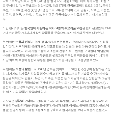
약적으로 보강시켰다. 전체 1,488점 중 한국 작가 작품 1,369점, 해외 작가 작품 119점으
로 구성돼 있다. 부문별로는 회화 412점, 판화 371점, 한국화 296점, 드로잉 161점, 공예 1
36점, 조각 104점, 사진 및 영상 8점 등으로 고루 분포되어 있다. 김환기, 박수근, 이중섭,
장욱진, 유영국, 변관식, 이응노, 권진규 등 한국미술사 거장들의 작품이 대거 포함됐
다.
이번 전시에서는
한국인이 사랑하는 작가 34명의 주요작품 58점
을 먼저 선보인다. 1920
년대부터 1970년대까지 제작된 작품들을 주축으로 크게 세 개의 주제로 나누었다.
첫 번째는
수용과 변화
다. 일제 강점기에 새로운 문물이 유입되면서 미술계도 변화를
맞이한다. 서구 매체인 유화가 등장하였고 인물화, 정물화, 풍경화 등 생경한 용어도 사
용되기 시작했다. 이 시기를 즈음하여 조선의 전통 서화도 변화를 모색한다. 백남순의
<낙원>(1936년경), 이상범의 <무릉도원>(1922) 등 주옥같은 작품들을 통해 이 시기 동
서양 회화의 특징이 융합과 수용을 통해 변모하는 과정을 비교감상할 수 있다.
두 번째는
개성의 발현
이다. 1945년 광복을 맞이하고 1950년 한국전쟁이 발발하는 격동
의 시기에도 작가들은 작업을 멈추지 않고 전시를 열고 새로운 미술을 추구하며 예술
활동을 이어갔다. 김환기, 유영국, 박수근, 이중섭 등 작가들의 파란만장한 삶과 그들의
독창적인 작품은 한국미술의 근간이 된다. 김환기의 <여인들과 항아리>(1950년대), 이
중섭의 <황소>(1950년대), 박수근의 <절구질하는 여인>(1954) 등 이건희컬렉션에는 특
히 이 시기의 작품이 집약되어 있다.
마지막은
정착과 모색
이다. 전후 복구 시기에 작가들은 국내‧외에서 차츰 정착하며
꾸준히 자신만의 작품세계를 모색한다. 이성자, 남관, 이응노, 권옥연, 김흥수, 문신, 박
생광, 천경자 등이 고유한 조형세계를 구축하며 한국미술을 보다 다채롭게 만들었다.