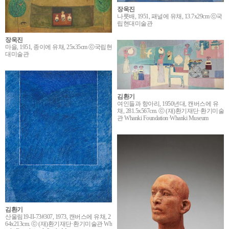
장욱진
나룻배, 1951, 패널에 유채, 13.7x29cm ⓒ국
립현대미술관
장욱진
마을, 1951, 종이에 유채, 25x35cm ⓒ국립현
대미술관
김환기
여인들과 항아리, 1950년대, 캔버스에 유
채, 281.5x567cm. ⓒ (재)환기재단·환기미술
관 Whanki Foundation·Whanki Museum
김환기
산울림19-II-73#307, 1973, 캔버스에 유채, 2
64x213cm. ⓒ (재)환기재단·환기미술관 Wh