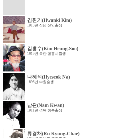
김환기(Hwanki Kim)
1913년 전남 신안출생
김흥수(Kim Heung-Soo)
1919년 북한 함흥시출생
나혜석(Hyeseok Na)
1896년 수원출생
남관(Nam Kwan)
1911년 경북 청송출생
류경채(Ru Kyung-Chae)