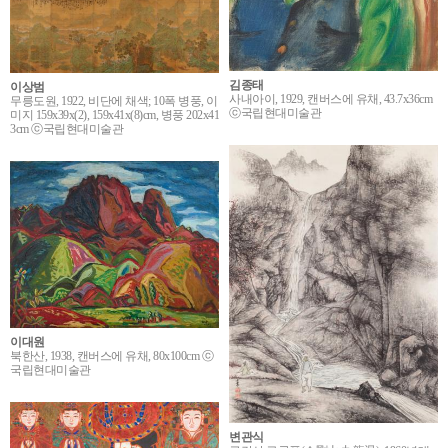
김종태
이상범
사내아이, 1929, 캔버스에 유채, 43.7x36cm
무릉도원, 1922, 비단에 채색; 10폭 병풍, 이
ⓒ국립현대미술관
미지 159x39x(2), 159x41x(8)cm, 병풍 202x41
3cm ⓒ국립현대미술관
이대원
북한산, 1938, 캔버스에 유채, 80x100cm ⓒ
국립현대미술관
변관식