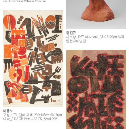
anki Foundation·Whanki Museum
권진규
자소상, 1967, 테라코타, 35×23×20cm ⓒ국
립현대미술관
이응노
구성, 1971, 천에 채색, 230x145cm. ⓒ Ungn
o Lee_ADAGP, Paris – SACK, Seoul, 2021