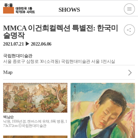
SHOWS
MMCA 이건희컬렉션 특별전: 한국미
술명작
2021.07.21 ▶ 2022.06.06
국립현대미술관
서울 종로구 삼청로 30 (소격동) 국립현대미술관 서울 1전시실
Map
백남순
낙원, 1936년경, 캔버스에 유채; 8폭 병풍, 1
73x372cm ⓒ국립현대미술관