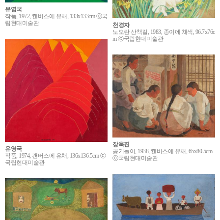
유영국
작품, 1972, 캔버스에 유채, 133x133cm ⓒ국
립현대미술관
천경자
노오란 산책길, 1983, 종이에 채색, 96.7x76c
m ⓒ국립현대미술관
장욱진
유영국
공기놀이, 1938, 캔버스에 유채, 65x80.5cm
작품, 1974, 캔버스에 유채, 136x136.5cm ⓒ
ⓒ국립현대미술관
국립현대미술관