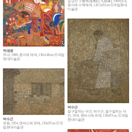
금강산 구룡폭(金剛山 九龍瀑), 1960년대,
종이에 수묵채색, 120.5x91cm ⓒ국립현대
미술관
박생광
무녀, 1980, 종이에 채색, 136x140cm ⓒ국립
현대미술관
박수근
절구질하는 여인, 박수근, 절구질하는 여
인, 1954, 캔버스에 유채, 130x97cm, ⓒ국립
박수근
현대미술관
유동, 1954, 캔버스에 유채, 130x97cm ⓒ국
립현대미술관