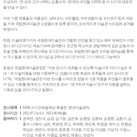
이성자의 <천 년의 고가>(1961), 김흥수의 <한국의 여인들>(1959) 등 이 시기의 대표작
을 만날 수 있다.
이번 기증 작품들은 작품검수, 상태조사, 사진촬영, 저작권협의 및 조사연구 등의 과정
을 거쳐 국립현대미술관 소장품으로 등록 중이며, 순차적으로 미술관 누리집에 공개될
예정이다.
한편, 미술애호가이자 국립현대미술관과 각별한 인연을 맺고 있는 배우 유해진이 이번
전시 오디오가이드 재능기부에 참여했다. 친근한 목소리로 관람객에게 깊은 감동과 여
운을 전할 유해진의 전시해설 오디오가이드는 국립현대미술관 모바일 앱(App)을 통해
누구나 들을 수 있으며, 전시실 입구에서 오디오가이드 기기 대여도 가능하다.
윤범모 국립현대미술관장은 “이번 전시가 개최될 수 있도록 미술사적 가치가 높은 국
내‧외 미술작품을 대량 기증해주신 고(故) 이건희 회장의 유족들께 깊이 감사드린
다”며, “국립현대미술관은 이번 전시를 시작으로 양질의 기증 작품을 국민들이 향유할
수 있는 기회를 증대하고, 지속적으로 조사‧연구하여 미술사 연구의 지평을 넓히는
기회로 삼을 것이다”라고 말했다.
전시제목
MMCA 이건희컬렉션 특별전: 한국미술명작
전시기간
2021.07.21(수) - 2022.06.06(월)
참여작가
권옥연, 권진규, 김경, 김기창, 김은호, 김종영, 김종태, 김중현, 김환기, 김
흥수, 나혜석, 남관, 류경채, 문신, 박래현, 박상옥, 박생광, 박수근, 박항섭,
백남순, 변관식, 유영국, 윤효중, 이대원, 이도영, 이상범, 이성자, 이응노,
이인성, 이종우, 이중섭, 장욱진, 채용신, 천경자